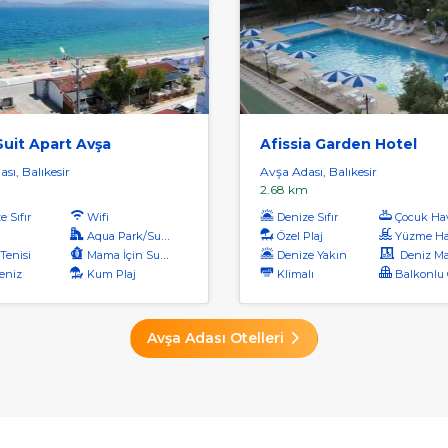
uit Apart Avşa
Afissia Garden Hotel
sı, Balıkesir
Avşa Adası, Balıkesir
2.68 km
 Sıfır
Wifi
Denize Sıfır
Çocuk Ha
Aqua Park/Su Parkı
Özel Plaj
Yüzme Ha
Tenisi
Mama İçin Su Isıtıcı
Denize Yakın
Deniz Manz
eniz
Kum Plaj
Klimalı
Balkonlu O
Avşa Adası Otelleri