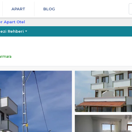
A
APART
BLOG
er Apart Otel
ezi Rehberi
Marmara