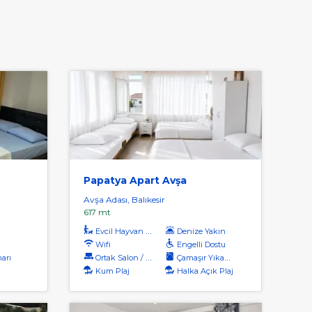
Papatya Apart Avşa
Avşa Adası, Balıkesir
617 mt
Evcil Hayvan Kabul
Denize Yakın
Wifi
Engelli Dostu
arı
Ortak Salon / Tv Alanı
Çamaşır Yıkama
Kum Plaj
Halka Açık Plaj