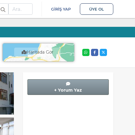
ra
GIRIŞ YAP
ÜYE OL
Haritada Gör
+ Yorum Yaz