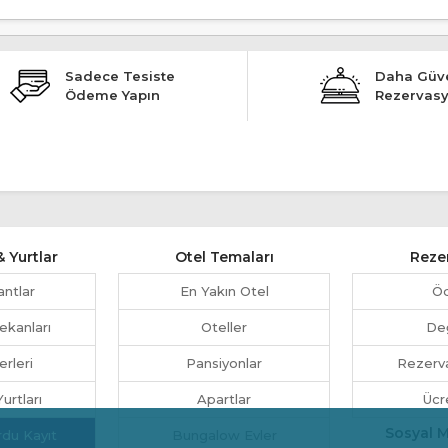
Sadece Tesiste
Daha Güve
Ödeme Yapın
Rezervas
 Yurtlar
Otel Temaları
Reze
antlar
En Yakın Otel
Ö
ekanları
Oteller
Değ
erleri
Pansiyonlar
Rezerva
urtları
Apartlar
Ücr
Sosyal 
rdu Kayıt
Bungalow Evler