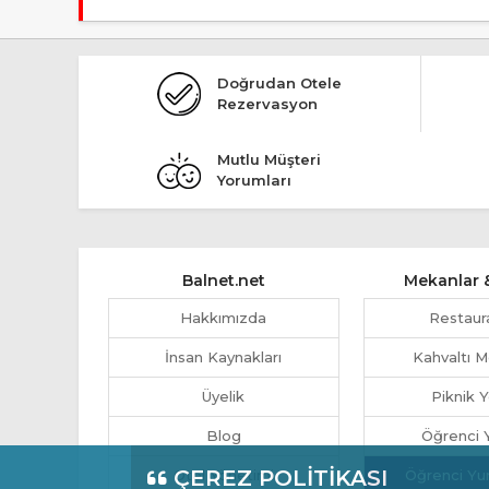
Tesis Apart Otel statüsündedir.
Doğrudan Otele
Rezervasyon
Mutlu Müşteri
Yorumları
Balnet.net
Mekanlar &
Hakkımızda
Restaur
İnsan Kaynakları
Kahvaltı M
Üyelik
Piknik Y
Blog
Öğrenci Y
ÇEREZ POLİTİKASI
Otel Yönetimi
Öğrenci Yu