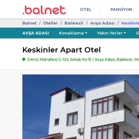
OTEL
PANSIYON
Balnet
Oteller
Balıkesi̇r
Avşa Adası
Keski̇nl
AVŞA ADASI
Konaklama
Yakın Yerler
G
Keskinler Apart Otel
Deniz Mahallesi G-124 Sokak No:15 / Avşa Adası, Balıkesir, 