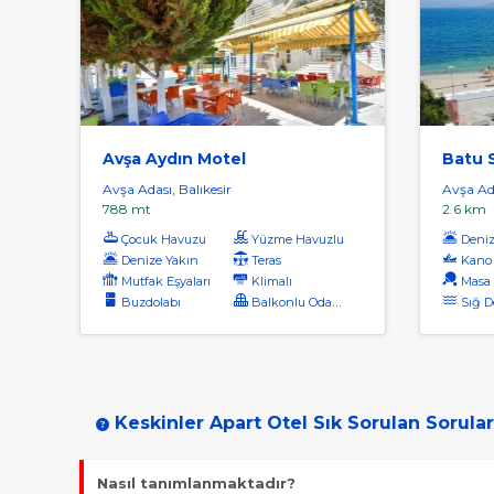
Avşa Aydın Motel
Batu S
Avşa Adası, Balıkesir
Avşa Ada
788 mt
2.6 km
Çocuk Havuzu
Yüzme Havuzlu
Denize
Denize Yakın
Teras
Kano
Mutfak Eşyaları
Klimalı
Masa 
Buzdolabı
Balkonlu Odalar
Sığ D
Keskinler Apart Otel Sık Sorulan Sorular
Nasıl tanımlanmaktadır?