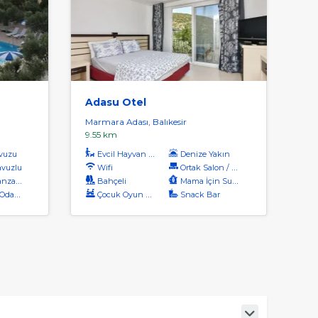
Adasu Otel
Marmara Adası, Balıkesir
9.55 km
vuzu
Evcil Hayvan Kabul
Denize Yakın
vuzlu
Wifi
Ortak Salon / Tv Alanı
aralı
Bahçeli
Mama İçin Su Isıtıcı
dalar
Çocuk Oyun Alanı
Snack Bar