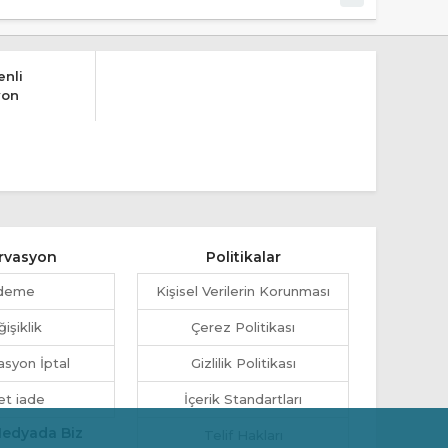
nli
yon
rvasyon
Politikalar
deme
Kişisel Verilerin Korunması
işiklik
Çerez Politikası
syon İptal
Gizlilik Politikası
et iade
İçerik Standartları
Medyada Biz
Telif Hakları