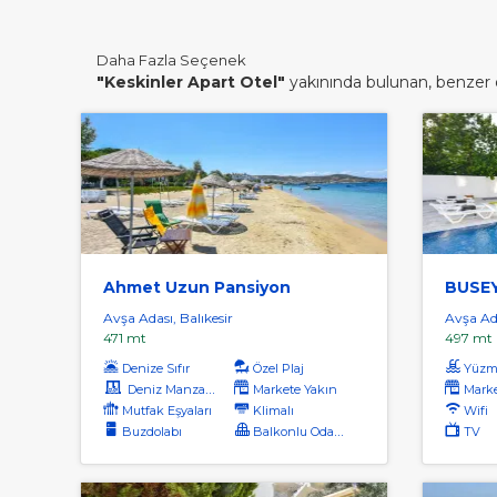
Daha Fazla Seçenek
"Keskinler Apart Otel"
yakınında bulunan, benzer di
Ahmet Uzun Pansiyon
BUSEY
Avşa Adası, Balıkesir
Avşa Ada
471 mt
497 mt
Denize Sıfır
Özel Plaj
Yüzm
Deniz Manzaralı
Markete Yakın
Marke
Mutfak Eşyaları
Klimalı
Wifi
Buzdolabı
Balkonlu Odalar
TV