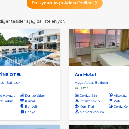
En Uygun Avşa Adası Otelleri
ğer tesisler aşağıda listeleniyor.
İNE OTEL
Anı Motel
sı, Balıkesir
Avşa Adası, Balıkesir
600 mt
e Havuzlu
Denize Yakın
Denize Sıfır
Alkolsüz
te Yakın
Klimalı
Denize Yakın
Wifi
Bahçeli
Kum Plaj
Deniz Ken
Banyo
Merkezi konum