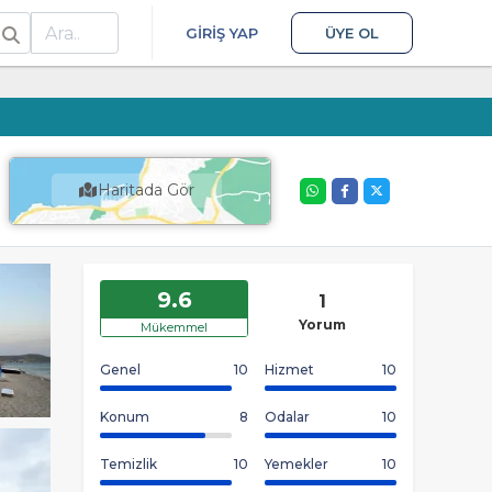
ra
GIRIŞ YAP
ÜYE OL
Haritada Gör
9.6
1
Yorum
Mükemmel
Genel
10
Hizmet
10
Konum
8
Odalar
10
Temizlik
10
Yemekler
10