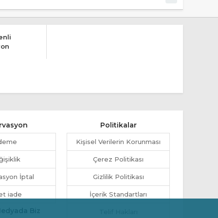
nli
yon
rvasyon
Politikalar
deme
Kişisel Verilerin Korunması
işiklik
Çerez Politikası
syon İptal
Gizlilik Politikası
et iade
İçerik Standartları
Medyada Biz
Telif Hakları