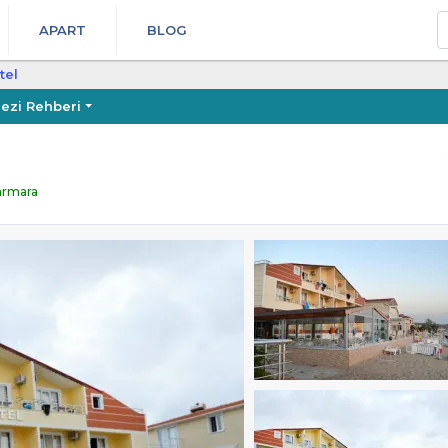
A
APART
BLOG
tel
ezi Rehberi
Marmara