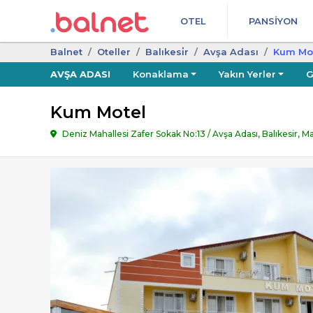
OTEL
PANSIYON
Balnet
Oteller
Balıkesi̇r
Avşa Adası
Kum Mo
AVŞA ADASI
Konaklama
Yakın Yerler
G
Kum Motel
Deniz Mahallesi Zafer Sokak No:13 / Avşa Adası, Balıkesir, 