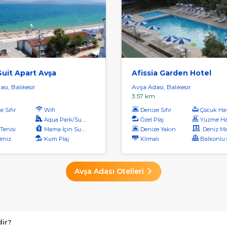
uit Apart Avşa
Afissia Garden Hotel
sı, Balıkesir
Avşa Adası, Balıkesir
3.57 km
 Sıfır
Wifi
Denize Sıfır
Çocuk Ha
Aqua Park/Su Parkı
Özel Plaj
Yüzme Ha
Tenisi
Mama İçin Su Isıtıcı
Denize Yakın
Deniz Manz
eniz
Kum Plaj
Klimalı
Balkonlu O
Avşa Adası Otelleri
dir?