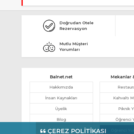
Giriş en erken 14:00, çıkış en geç 12:00 saatindedir.
Doğrudan Otele
Rezervasyon
Mutlu Müşteri
Yorumları
Balnet.net
Mekanlar &
Hakkımızda
Restaur
İnsan Kaynakları
Kahvaltı M
Üyelik
Piknik Y
Blog
Öğrenci Y
ÇEREZ POLİTİKASI
Otel Yönetimi
Öğrenci Yu