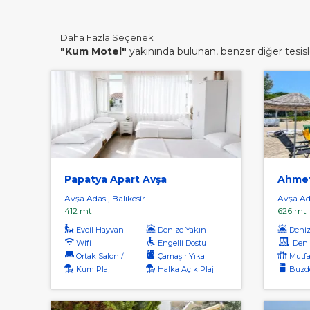
Daha Fazla Seçenek
"Kum Motel"
yakınında bulunan, benzer diğer tesisle
Papatya Apart Avşa
Ahmet
Avşa Adası, Balıkesir
Avşa Ada
412 mt
626 mt
Evcil Hayvan Kabul
Denize Yakın
Denize
Wifi
Engelli Dostu
Deniz
Ortak Salon / Tv Alanı
Çamaşır Yıkama
Mutfa
Kum Plaj
Halka Açık Plaj
Buzdo