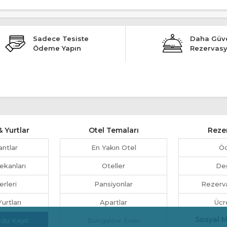
Sadece Tesiste
Daha Güve
Ödeme Yapın
Rezervas
 Yurtlar
Otel Temaları
Reze
antlar
En Yakın Otel
Ö
ekanları
Oteller
Değ
erleri
Pansiyonlar
Rezerva
urtları
Apartlar
Ücr
Sosyal 
rdu Kayıt
Bungalow Evler