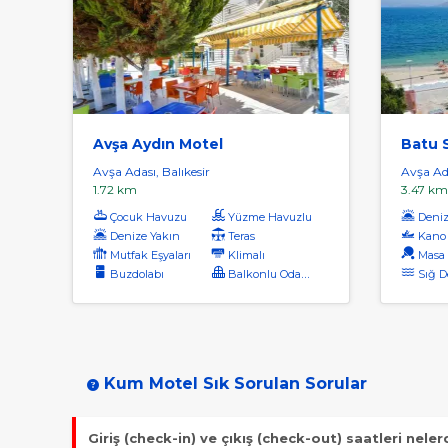
Avşa Aydın Motel
Batu S
Avşa Adası, Balıkesir
Avşa Ada
1.72 km
3.47 km
Çocuk Havuzu
Yüzme Havuzlu
Denize
Denize Yakın
Teras
Kano
Mutfak Eşyaları
Klimalı
Masa 
Buzdolabı
Balkonlu Odalar
Sığ D
Kum Motel Sık Sorulan Sorular
Giriş (check-in) ve çıkış (check-out) saatleri neler