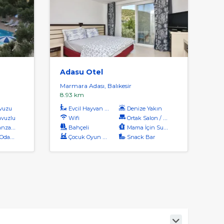
Adasu Otel
Marmara Adası, Balıkesir
8.93 km
vuzu
Evcil Hayvan Kabul
Denize Yakın
vuzlu
Wifi
Ortak Salon / Tv Alanı
aralı
Bahçeli
Mama İçin Su Isıtıcı
dalar
Çocuk Oyun Alanı
Snack Bar