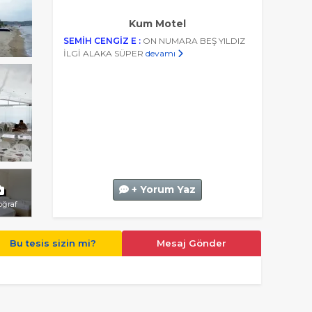
Kum Motel
SEMİH CENGİZ E :
ON NUMARA BEŞ YILDIZ
İLGİ ALAKA SÜPER
devamı
+ Yorum Yaz
oğraf
Bu tesis sizin mi?
Mesaj Gönder