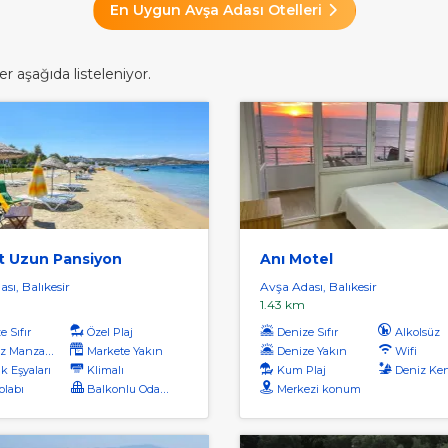
En Uygun Avşa Adası Otelleri
r aşağıda listeleniyor.
 Uzun Pansiyon
Anı Motel
sı, Balıkesir
Avşa Adası, Balıkesir
1.43 km
 Sıfır
Özel Plaj
Denize Sıfır
Alkolsüz
 Manzaralı
Markete Yakın
Denize Yakın
Wifi
k Eşyaları
Klimalı
Kum Plaj
Deniz Ken
labı
Balkonlu Odalar
Merkezi konum