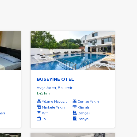
BUSEYİNE OTEL
Avşa Adası, Balıkesir
1.45 km
Yüzme Havuzlu
Denize Yakın
Markete Yakın
Klimalı
arı
Wifi
Bahçeli
TV
Banyo