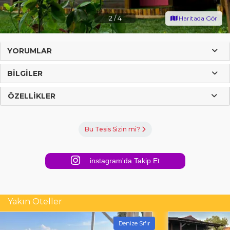
2
/
4
Haritada Gör
YORUMLAR
BILGILER
ÖZELLIKLER
Bu Tesis Sizin mi?
instagram'da Takip Et
Yakın Oteller
Denize Sıfır