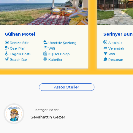
Gülhan Motel
Serinyer Bu
Denize Sıfır
Ücretsiz Şezlong
Alkolsüz
Özel Plaj
Wifi
Verandalı
Engelli Dostu
Kişisel Dolap
Wifi
Beach Bar
Kalorifer
Restoran
Assos Oteller
Kategori Editörü
Seyahattin Gezer