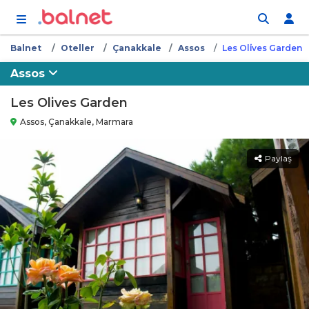
İçeriğe atla
Balnet
Oteller
Çanakkale
Assos
Les Oli̇ves Garden
Assos
Les Olives Garden
Assos, Çanakkale, Marmara
Paylaş