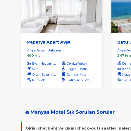
Papatya Apart Avşa
Batu S
Avşa Adası, Balıkesir
Avşa Ada
690 mt
2.67 km
Evcil Hayvan Kabul
Denize Yakın
Denize
Wifi
Engelli Dostu
Kano
Ortak Salon / Tv Alanı
Çamaşır Yıkama
Masa 
Kum Plaj
Halka Açık Plaj
Sığ D
Manyas Motel Sık Sorulan Sorular
Giriş (check-in) ve çıkış (check-out) saatleri neler