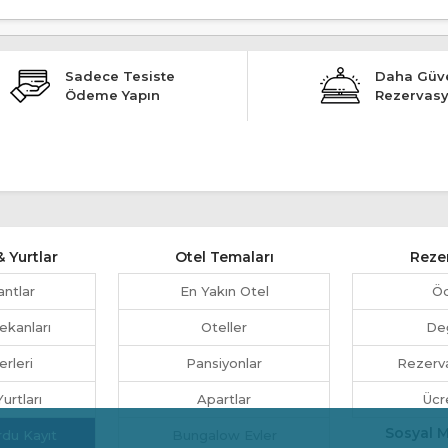
Sadece Tesiste
Daha Güve
Ödeme Yapın
Rezervas
 Yurtlar
Otel Temaları
Reze
antlar
En Yakın Otel
Ö
ekanları
Oteller
Değ
erleri
Pansiyonlar
Rezerva
urtları
Apartlar
Ücr
Sosyal 
rdu Kayıt
Bungalow Evler