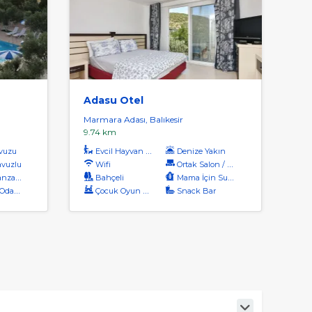
Adasu Otel
Marmara Adası, Balıkesir
9.74 km
vuzu
Evcil Hayvan Kabul
Denize Yakın
vuzlu
Wifi
Ortak Salon / Tv Alanı
aralı
Bahçeli
Mama İçin Su Isıtıcı
dalar
Çocuk Oyun Alanı
Snack Bar