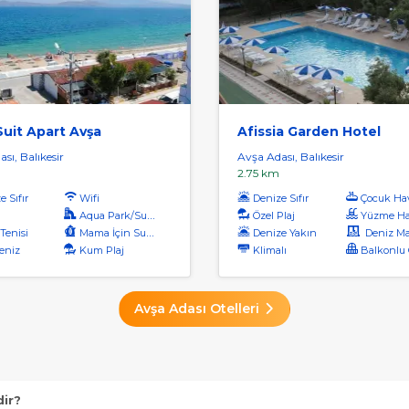
uit Apart Avşa
Afissia Garden Hotel
sı, Balıkesir
Avşa Adası, Balıkesir
2.75 km
 Sıfır
Wifi
Denize Sıfır
Çocuk Ha
Aqua Park/Su Parkı
Özel Plaj
Yüzme Ha
Tenisi
Mama İçin Su Isıtıcı
Denize Yakın
Deniz Manz
eniz
Kum Plaj
Klimalı
Balkonlu O
Avşa Adası Otelleri
dir?