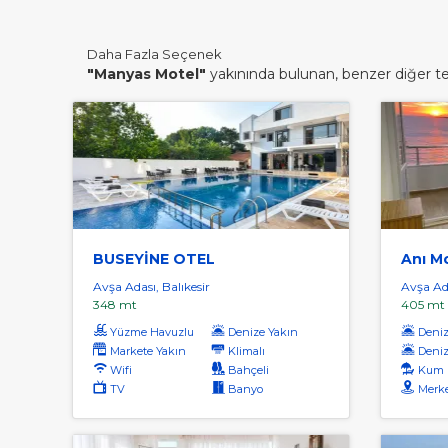
Daha Fazla Seçenek
"Manyas Motel"
yakınında bulunan, benzer diğer tesi
BUSEYİNE OTEL
Anı M
Avşa Adası, Balıkesir
Avşa Ada
348 mt
405 mt
Yüzme Havuzlu
Denize Yakın
Denize
Markete Yakın
Klimalı
Deniz
Wifi
Bahçeli
Kum 
TV
Banyo
Merk