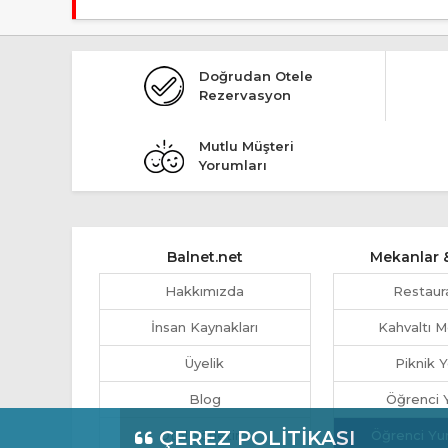
Giriş en erken 13:00, çıkış en geç 11:00 saatindedir.
Doğrudan Otele
Rezervasyon
Mutlu Müşteri
Yorumları
Balnet.net
Mekanlar &
Hakkımızda
Restaur
İnsan Kaynakları
Kahvaltı M
Üyelik
Piknik Y
Blog
Öğrenci Y
ÇEREZ POLİTİKASI
Otel Yönetimi
Öğrenci Yu