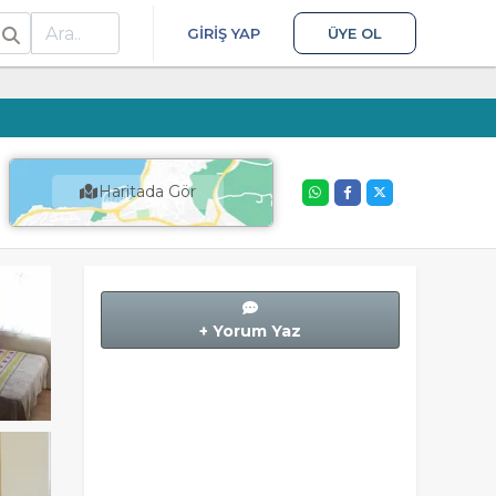
ra
GIRIŞ YAP
ÜYE OL
Haritada Gör
+ Yorum Yaz