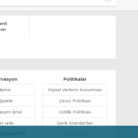
nli
yon
rvasyon
Politikalar
deme
Kişisel Verilerin Korunması
işiklik
Çerez Politikası
syon İptal
Gizlilik Politikası
et iade
İçerik Standartları
Medyada Biz
Telif Hakları