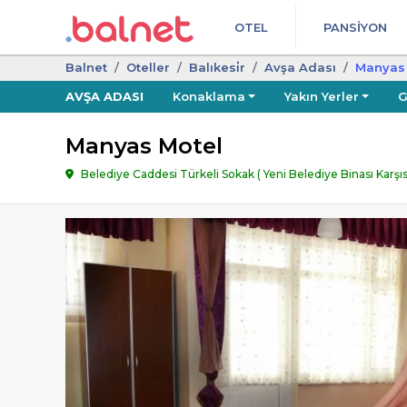
OTEL
PANSIYON
Balnet
Oteller
Balıkesi̇r
Avşa Adası
Manyas
AVŞA ADASI
Konaklama
Yakın Yerler
G
Manyas Motel
Belediye Caddesi Türkeli Sokak ( Yeni Belediye Binası Karşısı