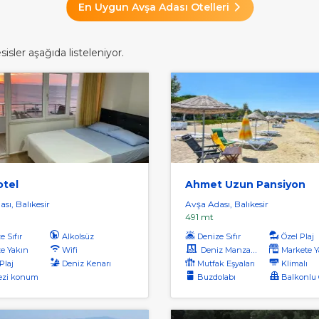
En Uygun Avşa Adası Otelleri
sler aşağıda listeleniyor.
otel
Ahmet Uzun Pansiyon
sı, Balıkesir
Avşa Adası, Balıkesir
491 mt
 Sıfır
Alkolsüz
Denize Sıfır
Özel Plaj
e Yakın
Wifi
Deniz Manzaralı
Markete Y
Plaj
Deniz Kenarı
Mutfak Eşyaları
Klimalı
ezi konum
Buzdolabı
Balkonlu O