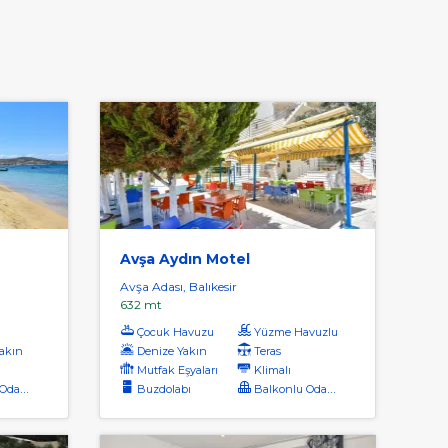
Avşa Aydın Motel
Avşa Adası, Balıkesir
632 mt
Çocuk Havuzu
Yüzme Havuzlu
akın
Denize Yakın
Teras
Mutfak Eşyaları
Klimalı
dalar
Buzdolabı
Balkonlu Odalar