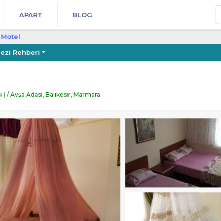
A
APART
BLOG
 Motel
ezi Rehberi
 ) / Avşa Adası, Balıkesir, Marmara