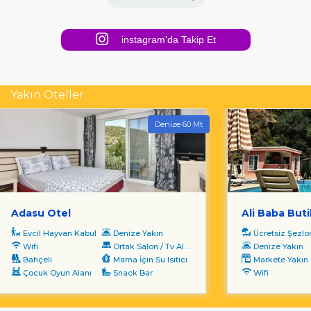
instagram'da Takip Et
Yakın Oteller
Denize 60 Mt
Adasu Otel
Ali Baba Buti
Evcil Hayvan Kabul
Denize Yakın
Ücretsiz Şezl
Wifi
Ortak Salon / Tv Alanı
Denize Yakın
Bahçeli
Mama İçin Su Isıtıcı
Markete Yakın
Çocuk Oyun Alanı
Snack Bar
Wifi