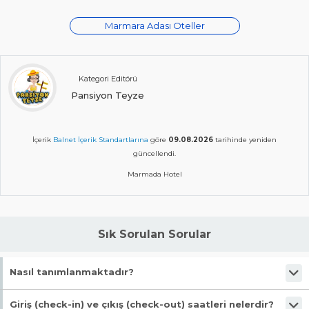
Marmara Adası Oteller
Kategori Editörü
Pansiyon Teyze
İçerik
Balnet İçerik Standartlarına
göre
09.08.2026
tarihinde yeniden
güncellendi.
Marmada Hotel
Sık Sorulan Sorular
Nasıl tanımlanmaktadır?
Tesis Tiny Hause statüsündedir.
Giriş (check-in) ve çıkış (check-out) saatleri nelerdir?