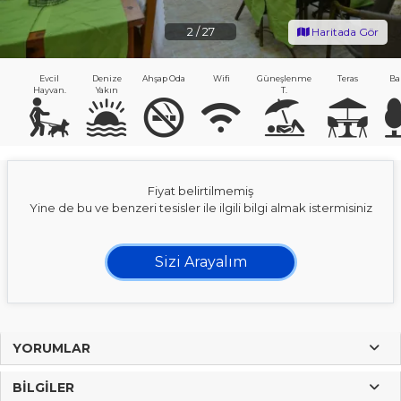
2
/
27
Haritada Gör
Evcil
Denize
Ahşap Oda
Wifi
Güneşlenme
Teras
Ba
Hayvan.
Yakın
T.
Fiyat belirtilmemiş
Yine de bu ve benzeri tesisler ile ilgili bilgi almak istermisiniz
Sizi Arayalım
YORUMLAR
BILGILER