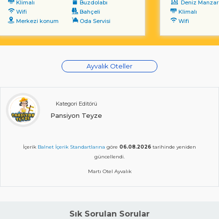
Klimalı
Buzdolabı
Deniz Manzara
Wifi
Bahçeli
Klimalı
Merkezi konum
Oda Servisi
Wifi
Ayvalık Oteller
Kategori Editörü
Pansiyon Teyze
İçerik
Balnet İçerik Standartlarına
göre
06.08.2026
tarihinde yeniden
güncellendi.
Martı Otel Ayvalık
Sık Sorulan Sorular