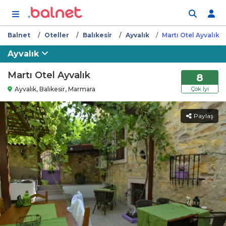
İçeriğe atla
Balnet
Oteller
Balıkesi̇r
Ayvalık
Martı Otel Ayvalık
Ayvalık
Martı Otel Ayvalık
8
Ayvalık, Balıkesir, Marmara
Çok İyi
Paylaş