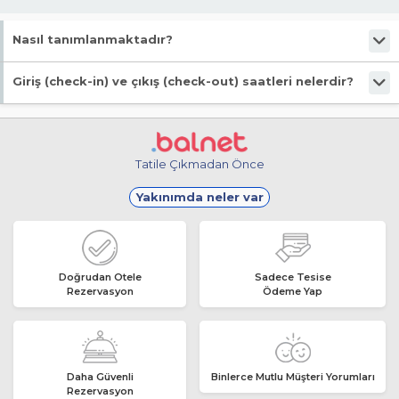
Nasıl tanımlanmaktadır?
Tesis Butik Otel statüsündedir. Öne çıkan özellikleri "Evcil Hayvan
Giriş (check-in) ve çıkış (check-out) saatleri nelerdir?
Kabul, Denize Yakın, Ahşap Oda, Wifi, Bahçeli" şeklindedir.
Giriş en erken 14:00, çıkış en geç 13:00 saatindedir.
Tatile Çıkmadan Önce
Yakınımda neler var
Doğrudan Otele
Sadece Tesise
Rezervasyon
Ödeme Yap
Daha Güvenli
Binlerce Mutlu Müşteri Yorumları
Rezervasyon