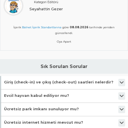
Kategori Editörü
Seyahattin Gezer
İçerik
Balnet İçerik Standartlarına
göre
08.08.2026
tarihinde yeniden
güncellendi.
Oya Apart
Sık Sorulan Sorular
Giriş (check-in) ve çıkış (check-out) saatleri nelerdir?
Giriş en erken 13:00, çıkış en geç 11:00 saatindedir.
Evcil hayvan kabul ediliyor mu?
Malesef, evcil hayvan kabul edilmiyor!
Ücretsiz park imkanı sunuluyor mu?
Evet, ücretsiz park imkanı mevcut.
Ücretsiz internet hizmeti mevcut mu?