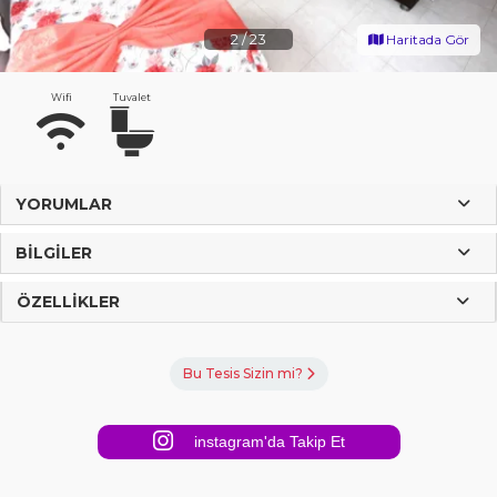
2
/
23
Haritada Gör
Wifi
Tuvalet
YORUMLAR
BILGILER
ÖZELLIKLER
Bu Tesis Sizin mi?
instagram'da Takip Et