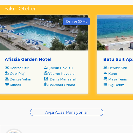
Yakın Oteller
Denize 50 Mt
Afissia Garden Hotel
Batu Suit Ap
Denize Sıfır
Çocuk Havuzu
Denize Sıfır
Özel Plaj
Yüzme Havuzlu
Kano
Denize Yakın
Deniz Manzaralı
Masa Tenisi
Klimalı
Balkonlu Odalar
Sığ Deniz
Avşa Adası Pansiyonlar