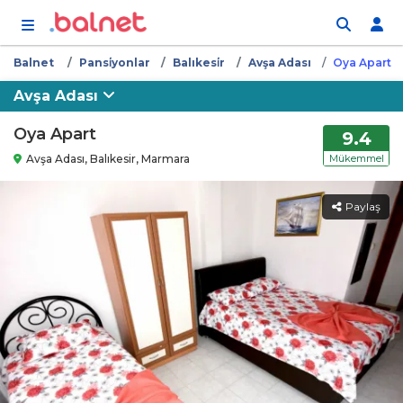
İçeriğe atla
Balnet
Pansi̇yonlar
Balıkesi̇r
Avşa Adası
Oya Apart
Avşa Adası
Oya Apart
9.4
Avşa Adası, Balıkesir, Marmara
Mükemmel
Paylaş