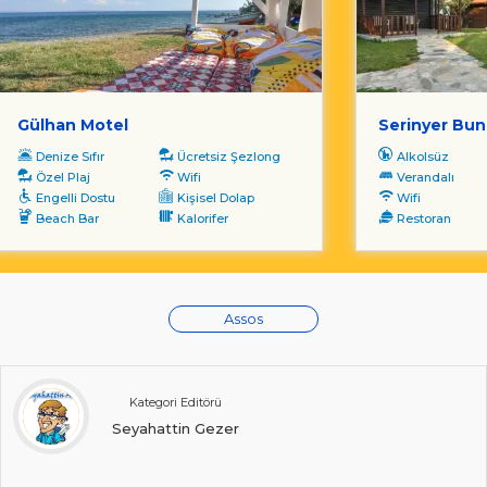
Gülhan Motel
Serinyer Bu
Denize Sıfır
Ücretsiz Şezlong
Alkolsüz
Özel Plaj
Wifi
Verandalı
Engelli Dostu
Kişisel Dolap
Wifi
Beach Bar
Kalorifer
Restoran
Assos
Kategori Editörü
Seyahattin Gezer