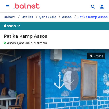
İçeriğe atla
Balnet
Oteller
Çanakkale
Assos
Pati̇ka Kamp Assos
Assos
Patika Kamp Assos
Assos, Çanakkale, Marmara
Paylaş