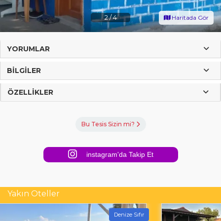
2
/
4
Haritada Gör
YORUMLAR
BILGILER
ÖZELLIKLER
Bu Tesis Sizin mi?
instagram'da Takip Et
Yakın Oteller
Denize Sıfır