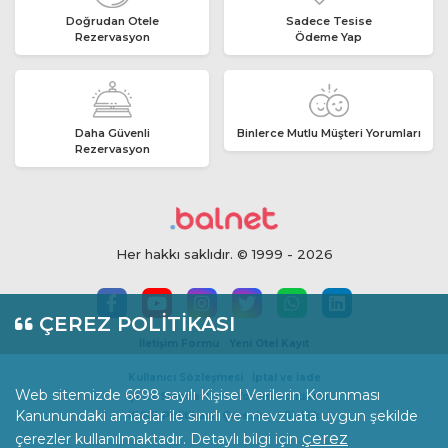
Doğrudan Otele
Sadece Tesise
Rezervasyon
Ödeme Yap
Daha Güvenli
Binlerce Mutlu Müşteri Yorumları
Rezervasyon
Her hakkı saklıdır. © 1999 - 2026
ÇEREZ POLİTİKASI
İletişim Formu
Yeni Otel Kayıt
Kullanıcı Sözleşmesi
İptal ve İade
Web sitemizde 6698 sayılı Kişisel Verilerin Korunması
İçerik Standartları
Yorum Politikası
Kanunundaki amaçlar ile sınırlı ve mevzuata uygun şekilde
KVKK Politikası
Çerezler
Gizlilik
çerez
çerezler kullanılmaktadır. Detaylı bilgi için