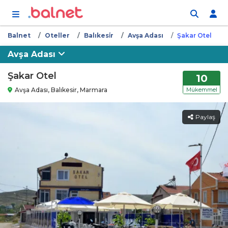
İçeriğe atla
Balnet
Oteller
Balıkesi̇r
Avşa Adası
Şakar Otel
Avşa Adası
Şakar Otel
10
Avşa Adası, Balıkesir, Marmara
Mükemmel
Paylaş