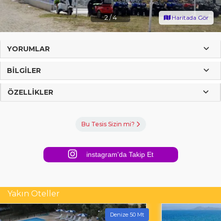
2
/
4
Haritada Gör
YORUMLAR
BILGILER
ÖZELLIKLER
Bu Tesis Sizin mi?
instagram'da Takip Et
Yakın Oteller
Denize 50 Mt