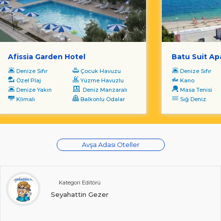
Afissia Garden Hotel
Batu Suit Ap
Denize Sıfır
Çocuk Havuzu
Denize Sıfır
Özel Plaj
Yüzme Havuzlu
Kano
Denize Yakın
Deniz Manzaralı
Masa Tenisi
Klimalı
Balkonlu Odalar
Sığ Deniz
Avşa Adası Oteller
Kategori Editörü
Seyahattin Gezer