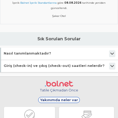
İçerik
Balnet İçerik Standartlarına
göre
08.08.2026
tarihinde yeniden
güncellendi.
Şakar Otel
Sık Sorulan Sorular
Nasıl tanımlanmaktadır?
Tesis Otel statüsündedir.
Giriş (check-in) ve çıkış (check-out) saatleri nelerdir?
Giriş en erken 13:00, çıkış en geç 11:00 saatindedir.
Tatile Çıkmadan Önce
Yakınımda neler var