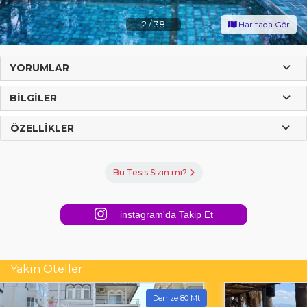
2
/
38
Haritada Gör
YORUMLAR
BILGILER
ÖZELLIKLER
Bu Tesis Sizin mi?
instagram'da Takip Et
Yakın Oteller
Denize 80 Mt