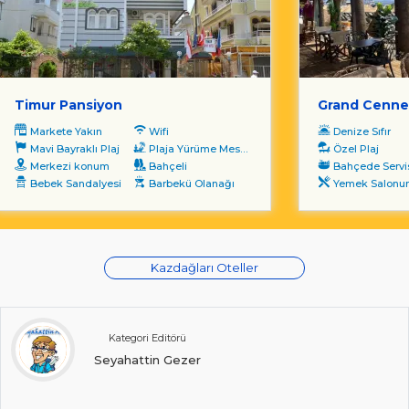
Timur Pansiyon
Grand Cenne
Markete Yakın
Wifi
Denize Sıfır
Mavi Bayraklı Plaj
Plaja Yürüme Mesafesi
Özel Plaj
Merkezi konum
Bahçeli
Bahçede Servi
Bebek Sandalyesi
Barbekü Olanağı
Yemek Salonunda S
Kazdağları Oteller
Kategori Editörü
Seyahattin Gezer