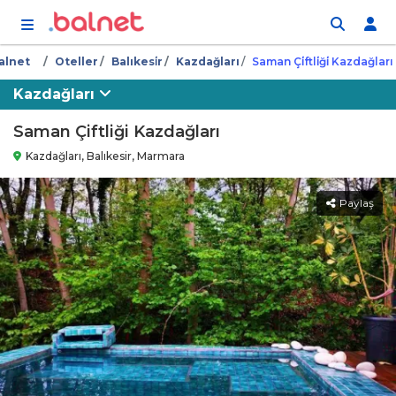
İçeriğe atla
alnet
Oteller
Balıkesi̇r
Kazdağları
Saman Çi̇ftli̇ği̇ Kazdağları
Kazdağları
Saman Çiftliği Kazdağları
Kazdağları, Balıkesir, Marmara
Paylaş