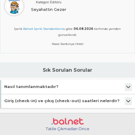
Kategori Editörü
Seyahattin Gezer
İçerik
Balnet İçerik Standartlarına
göre
06.08.2026
tarihinde yeniden
güncellendi.
Assos Sardunya Hotel
Sık Sorulan Sorular
Nasıl tanımlanmaktadır?
Tesis Otel statüsündedir. Öne çıkan özellikleri "Özel Plaj" şeklindedir.
Giriş (check-in) ve çıkış (check-out) saatleri nelerdir?
Giriş en erken 13:00, çıkış en geç 11:00 saatindedir.
Tatile Çıkmadan Önce