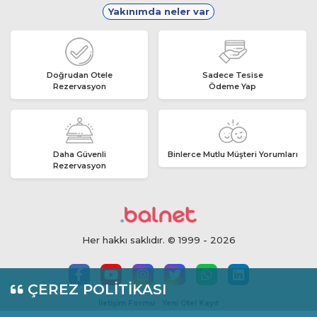
Yakınımda neler var
Doğrudan Otele
Sadece Tesise
Rezervasyon
Ödeme Yap
Daha Güvenli
Binlerce Mutlu Müşteri Yorumları
Rezervasyon
Her hakkı saklıdır. © 1999 - 2026
ÇEREZ POLİTİKASI
İletişim Formu
Yeni Otel Kayıt