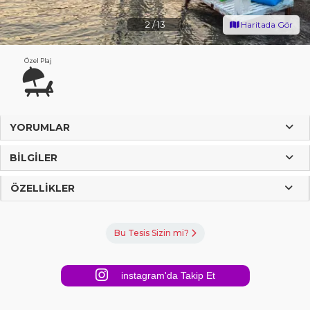
2
/
13
Haritada Gör
Özel Plaj
YORUMLAR
BILGILER
ÖZELLIKLER
Bu Tesis Sizin mi?
instagram'da Takip Et