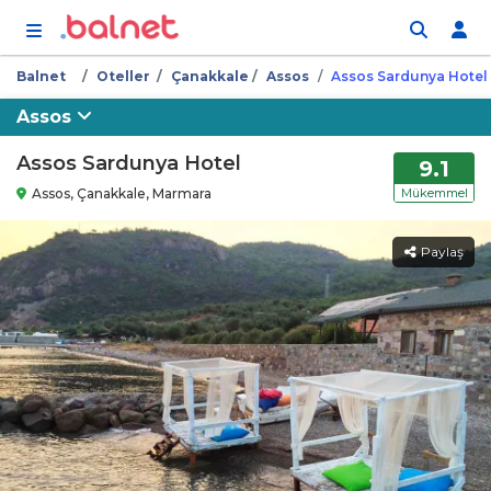
İçeriğe atla
Balnet
Oteller
Çanakkale
Assos
Assos Sardunya Hotel
Assos
Assos Sardunya Hotel
9.1
Assos, Çanakkale, Marmara
Mükemmel
Paylaş