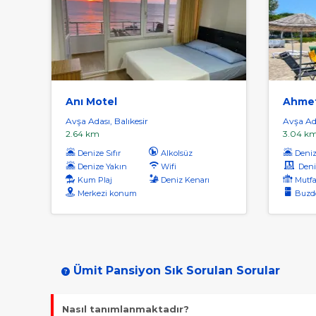
Anı Motel
Ahmet
Avşa Adası, Balıkesir
Avşa Ada
2.64 km
3.04 k
Denize Sıfır
Alkolsüz
Denize
Denize Yakın
Wifi
Deniz
Kum Plaj
Deniz Kenarı
Mutfa
Merkezi konum
Buzdo
Ümit Pansiyon Sık Sorulan Sorular
Nasıl tanımlanmaktadır?