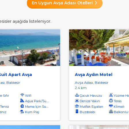
En Uygun Avşa Adası Otelleri
isler aşağıda listeleniyor.
uit Apart Avşa
Avşa Aydın Motel
sı, Balıkesir
Avşa Adası, Balıkesir
2.4 km
 Sıfır
Wifi
Çocuk Havuzu
Yüzme Ha
Aqua Park/Su Parkı
Denize Yakın
Teras
Tenisi
Mama İçin Su Isıtıcı
Mutfak Eşyaları
Klimalı
eniz
Kum Plaj
Buzdolabı
Balkonlu O