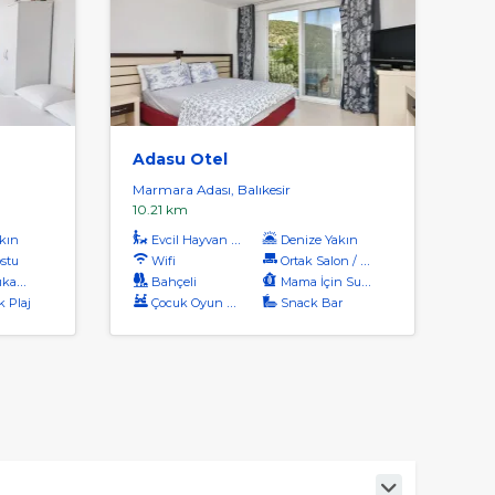
Adasu Otel
Marmara Adası, Balıkesir
10.21 km
kın
Evcil Hayvan Kabul
Denize Yakın
ostu
Wifi
Ortak Salon / Tv Alanı
kama
Bahçeli
Mama İçin Su Isıtıcı
k Plaj
Çocuk Oyun Alanı
Snack Bar