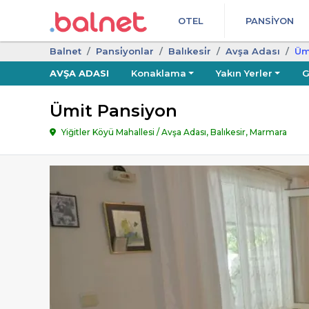
OTEL
PANSIYON
Balnet
Pansi̇yonlar
Balıkesi̇r
Avşa Adası
Ümi
AVŞA ADASI
Konaklama
Yakın Yerler
G
Ümit Pansiyon
Yiğitler Köyü Mahallesi / Avşa Adası, Balıkesir, Marmara