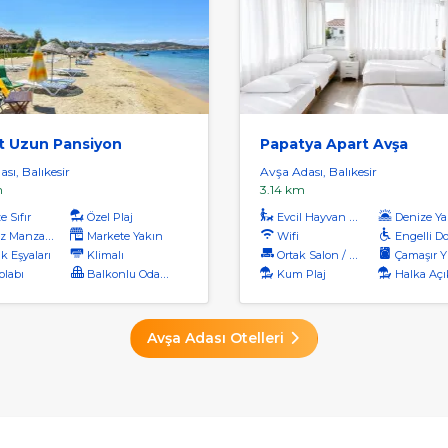
 Uzun Pansiyon
Papatya Apart Avşa
sı, Balıkesir
Avşa Adası, Balıkesir
m
3.14 km
 Sıfır
Özel Plaj
Evcil Hayvan Kabul
Denize Ya
 Manzaralı
Markete Yakın
Wifi
Engelli D
k Eşyaları
Klimalı
Ortak Salon / Tv Alanı
Çamaşır Yı
labı
Balkonlu Odalar
Kum Plaj
Halka Açı
Avşa Adası Otelleri