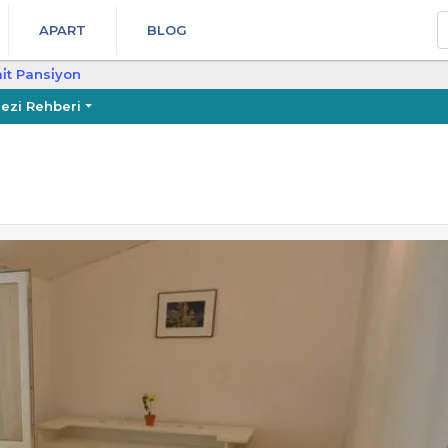
A
APART
BLOG
̇t Pansi̇yon
ezi Rehberi