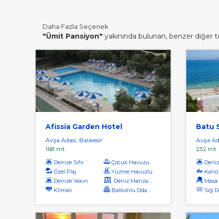
Daha Fazla Seçenek
"Ümit Pansiyon"
yakınında bulunan, benzer diğer tes
Afissia Garden Hotel
Batu S
Avşa Adası, Balıkesir
Avşa Ada
168 mt
232 mt
Denize Sıfır
Çocuk Havuzu
Denize
Özel Plaj
Yüzme Havuzlu
Kano
Denize Yakın
Deniz Manzaralı
Masa 
Klimalı
Balkonlu Odalar
Sığ D