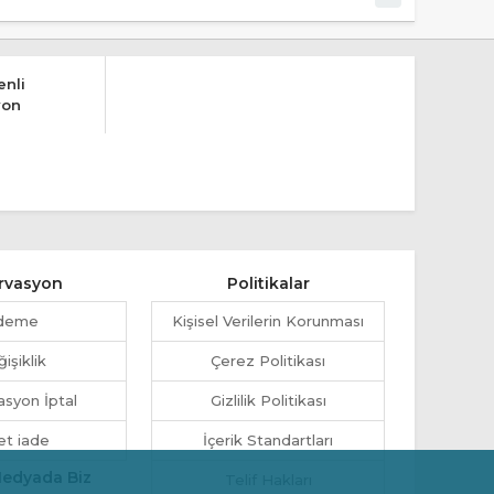
nli
yon
rvasyon
Politikalar
deme
Kişisel Verilerin Korunması
işiklik
Çerez Politikası
syon İptal
Gizlilik Politikası
et iade
İçerik Standartları
Medyada Biz
Telif Hakları