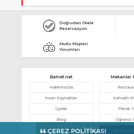
Tesis Pansiyon statüsündedir.
Doğrudan Otele
Rezervasyon
Mutlu Müşteri
Yorumları
Balnet.net
Mekanlar &
Hakkımızda
Restaur
İnsan Kaynakları
Kahvaltı M
Üyelik
Piknik Y
Blog
Öğrenci Y
ÇEREZ POLİTİKASI
Otel Yönetimi
Öğrenci Yu