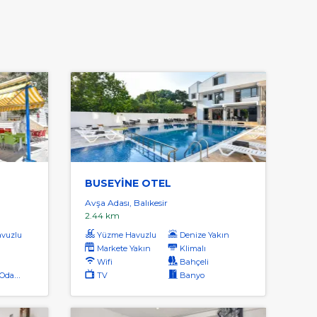
BUSEYİNE OTEL
Avşa Adası, Balıkesir
2.44 km
vuzlu
Yüzme Havuzlu
Denize Yakın
Markete Yakın
Klimalı
Wifi
Bahçeli
dalar
TV
Banyo