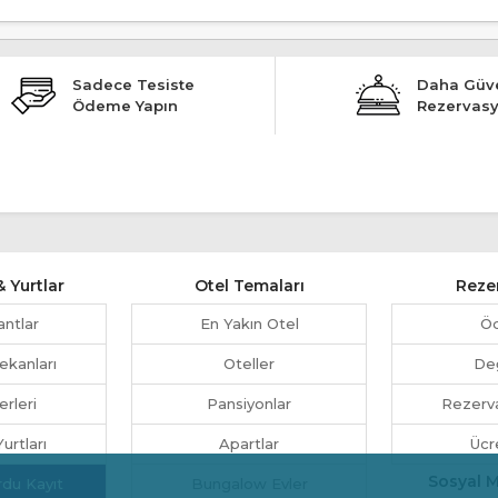
Sadece Tesiste
Daha Güve
Ödeme Yapın
Rezervas
 Yurtlar
Otel Temaları
Reze
antlar
En Yakın Otel
Ö
ekanları
Oteller
Değ
erleri
Pansiyonlar
Rezerva
urtları
Apartlar
Ücr
Sosyal 
rdu Kayıt
Bungalow Evler