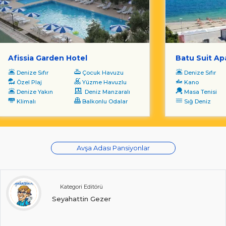
Afissia Garden Hotel
Batu Suit Ap
Denize Sıfır
Çocuk Havuzu
Denize Sıfır
Özel Plaj
Yüzme Havuzlu
Kano
Denize Yakın
Deniz Manzaralı
Masa Tenisi
Klimalı
Balkonlu Odalar
Sığ Deniz
Avşa Adası Pansiyonlar
Kategori Editörü
Seyahattin Gezer