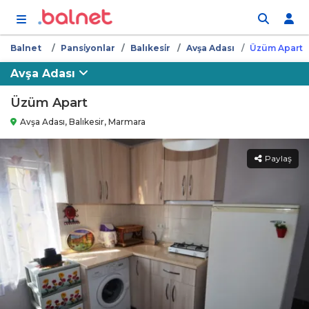
İçeriğe atla
Balnet
Pansi̇yonlar
Balıkesi̇r
Avşa Adası
Üzüm Apart
Avşa Adası
Üzüm Apart
Avşa Adası, Balıkesir, Marmara
Paylaş