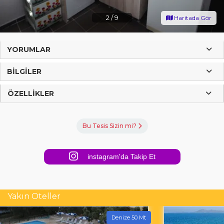
2
/
9
Haritada Gör
YORUMLAR
BILGILER
ÖZELLIKLER
Bu Tesis Sizin mi?
instagram'da Takip Et
Yakın Oteller
Denize 50 Mt