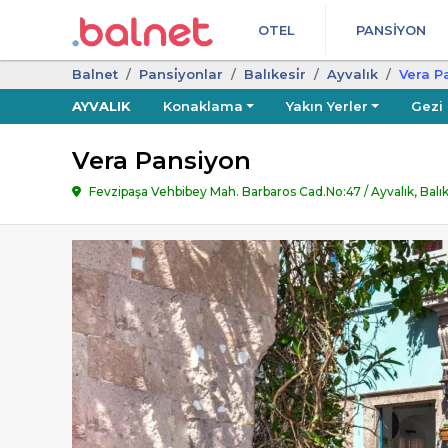
OTEL
PANSIYON
Balnet
Pansi̇yonlar
Balıkesi̇r
Ayvalık
Vera P
AYVALIK
Konaklama
Yakın Yerler
Gezi
Vera Pansiyon
Fevzipaşa Vehbibey Mah. Barbaros Cad.No:47 / Ayvalık, Balı