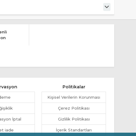
nli
yon
rvasyon
Politikalar
deme
Kişisel Verilerin Korunması
işiklik
Çerez Politikası
syon İptal
Gizlilik Politikası
et iade
İçerik Standartları