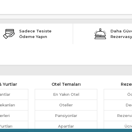
Sadece Tesiste
Daha Güve
Ödeme Yapın
Rezervas
 Yurtlar
Otel Temaları
Reze
antlar
En Yakın Otel
Ö
ekanları
Oteller
Değ
erleri
Pansiyonlar
Rezerva
urtları
Apartlar
Ücr