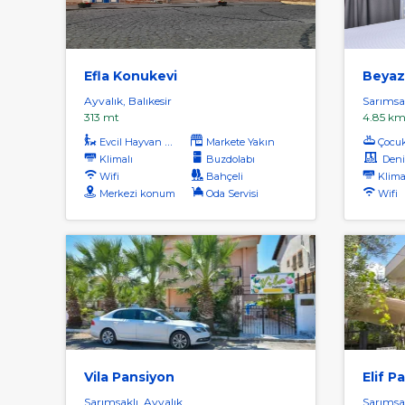
Efla Konukevi
Beyaz
Ayvalık, Balıkesir
Sarımsak
313 mt
4.85 k
Evcil Hayvan Kabul
Markete Yakın
Çocu
Klimalı
Buzdolabı
Deniz
Wifi
Bahçeli
Klima
Merkezi konum
Oda Servisi
Wifi
Vila Pansiyon
Elif P
Sarımsaklı, Ayvalık
Sarımsak