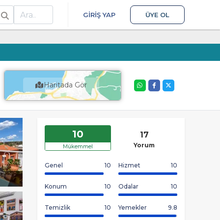
ra
GIRIŞ YAP
ÜYE OL
Haritada Gör
10
17
Yorum
Mükemmel
Genel
10
Hizmet
10
Konum
10
Odalar
10
Temizlik
10
Yemekler
9.8