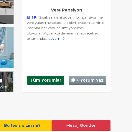
Vera Pansiyon
Elif K :
Sıcak samimi güvenli bir pansiyon her
yere yakın mesafede sahipleri sevecen samimi
insanlar her konuda size yardımcı
oluyorlar..Ayvalikta deneyimlenebilecek ev
ortamında...
devamı
Tüm Yorumlar
+ Yorum Yaz
toğraf
Bu tesis sizin mi?
Mesaj Gönder