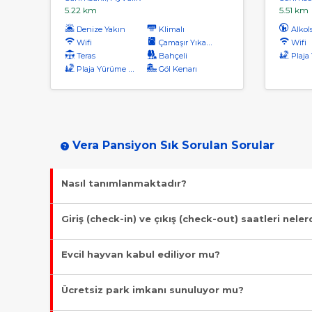
5.22 km
5.51 km
Denize Yakın
Klimalı
Alkol
Wifi
Çamaşır Yıkama
Wifi
Teras
Bahçeli
Plaja Yü
Plaja Yürüme Mesafesi
Göl Kenarı
Vera Pansiyon Sık Sorulan Sorular
Nasıl tanımlanmaktadır?
Tesis Pansiyon statüsündedir. Öne çıkan özellikleri "Denize Ya
Giriş (check-in) ve çıkış (check-out) saatleri neler
Giriş en erken 13:00, çıkış en geç 11:00 saatindedir.
Evcil hayvan kabul ediliyor mu?
Malesef, evcil hayvan kabul edilmiyor!
Ücretsiz park imkanı sunuluyor mu?