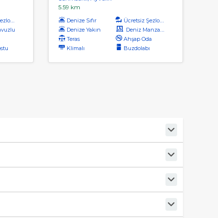
5.59 km
zlong
Denize Sıfır
Ücretsiz Şezlong
vuzlu
Denize Yakın
Deniz Manzaralı
Teras
Ahşap Oda
ostu
Klimalı
Buzdolabı
r.