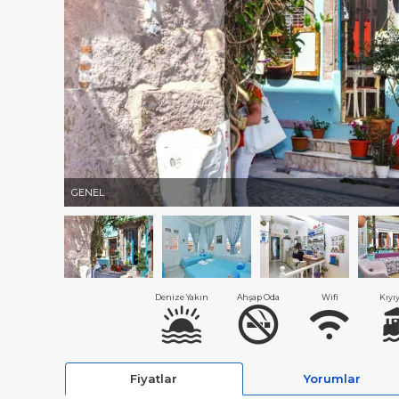
GENEL
Denize Yakın
Ahşap Oda
Wifi
Kıyı
Fiyatlar
Yorumlar