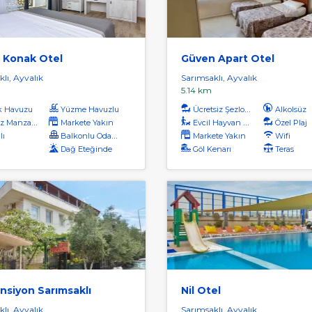
 Konak Otel
Güven Apart Otel
lı, Ayvalık
Sarımsaklı, Ayvalık
m
5.14 km
k Havuzu
Yüzme Havuzlu
Ücretsiz Şezlong
Alkolsüz
 Manzaralı
Markete Yakın
Evcil Hayvan Kabul
Özel Plaj
lı
Balkonlu Odalar
Markete Yakın
Wifi
Dağ Eteğinde
Göl Kenarı
Teras
ansiyon Sarımsaklı
Nil Otel
lı, Ayvalık
Sarımsaklı, Ayvalık