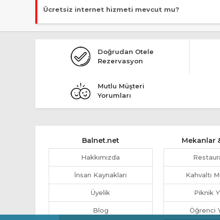
Malesef, ücretsiz park imkanı bulunmuyor!
Ücretsiz internet hizmeti mevcut mu?
Evet, ücretsiz internet hizmeti sunuluyor.
Doğrudan Otele
Rezervasyon
Mutlu Müşteri
Yorumları
Balnet.net
Mekanlar &
Hakkımızda
Restaur
İnsan Kaynakları
Kahvaltı M
Üyelik
Piknik Y
Blog
Öğrenci Y