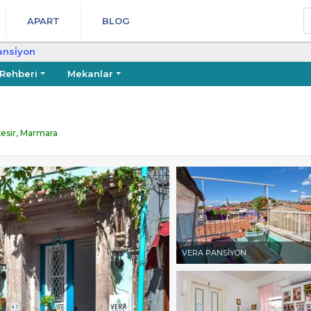
A
APART
BLOG
ansi̇yon
 Rehberi
Mekanlar
kesir, Marmara
VERA PANSİYON