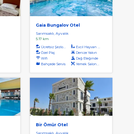
Gaia Bungalov Otel
Sarımsaklı, Ayvalık
5.17 km
Ücretsiz Şezlong
Evcil Hayvan Kabul
Özel Plaj
Denize Yakın
Wifi
Dağ Eteğinde
Bahçede Servis
Yemek Salonunda Servis
Bir Ömür Otel
Sarımsaklı, Ayvalık