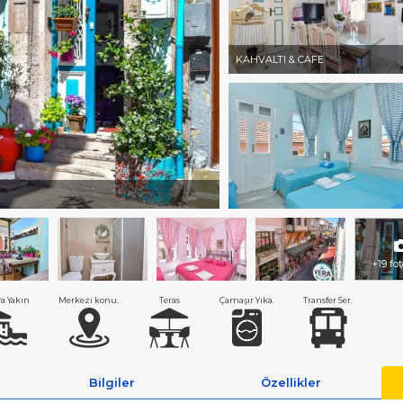
KAHVALTI & CAFE
+19 fo
ya Yakın
Merkezi konu.
Teras
Çamaşır Yıka.
Transfer Ser.
Bilgiler
Özellikler