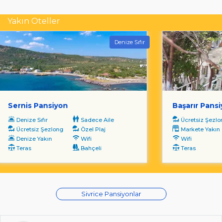
Yakın Oteller
Denize Sıfır
Sernis Pansiyon
Başarır Pans
Denize Sıfır
Sadece Aile
Ücretsiz Şezl
Ücretsiz Şezlong
Özel Plaj
Markete Yakın
Denize Yakın
Wifi
Wifi
Teras
Bahçeli
Teras
Sivrice Pansiyonlar