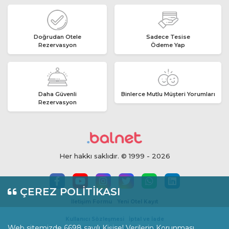
Doğrudan Otele
Sadece Tesise
Rezervasyon
Ödeme Yap
Daha Güvenli
Binlerce Mutlu Müşteri Yorumları
Rezervasyon
Her hakkı saklıdır. © 1999 - 2026
ÇEREZ POLİTİKASI
İletişim Formu
Yeni Otel Kayıt
Kullanıcı Sözleşmesi
İptal ve İade
Web sitemizde 6698 sayılı Kişisel Verilerin Korunması
İçerik Standartları
Yorum Politikası