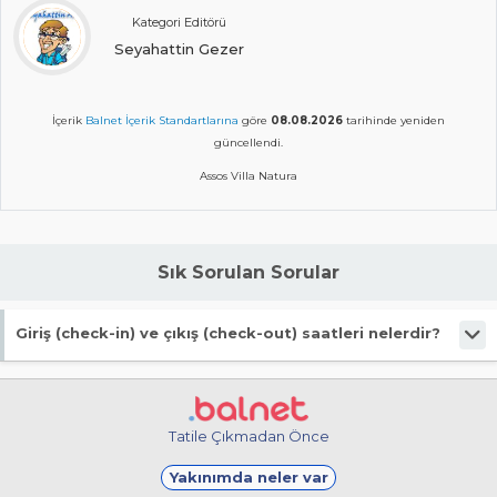
Kategori Editörü
Seyahattin Gezer
İçerik
Balnet İçerik Standartlarına
göre
08.08.2026
tarihinde yeniden
güncellendi.
Assos Villa Natura
Sık Sorulan Sorular
Giriş (check-in) ve çıkış (check-out) saatleri nelerdir?
Giriş en erken 13:00, çıkış en geç 11:00 saatindedir.
Tatile Çıkmadan Önce
Yakınımda neler var