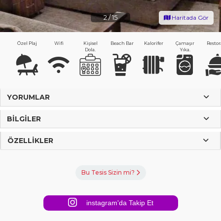
2
/
15
Haritada Gör
Özel Plaj
Wifi
Kişisel
Beach Bar
Kalorifer
Çamaşır
Resto
Dola.
Yıka.
YORUMLAR
BILGILER
ÖZELLIKLER
Bu Tesis Sizin mi?
instagram'da Takip Et