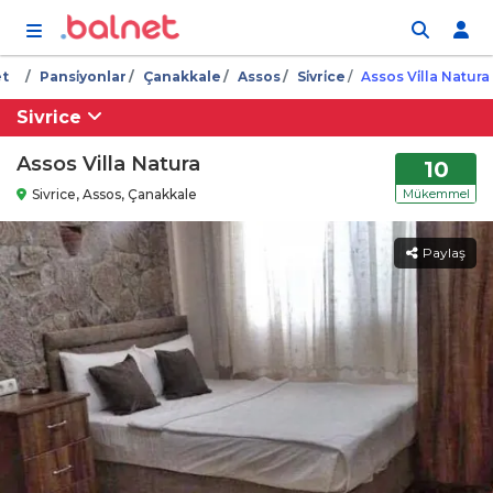
İçeriğe atla
et
Pansi̇yonlar
Çanakkale
Assos
Si̇vri̇ce
Assos Vi̇lla Natura
Sivrice
Assos Villa Natura
10
Sivrice, Assos, Çanakkale
Mükemmel
Paylaş