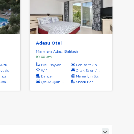
Adasu Otel
Marmara Adası, Balıkesir
10.66 km
vuzu
Evcil Hayvan Kabul
Denize Yakın
vuzlu
Wifi
Ortak Salon / Tv Alanı
aralı
Bahçeli
Mama İçin Su Isıtıcı
dalar
Çocuk Oyun Alanı
Snack Bar