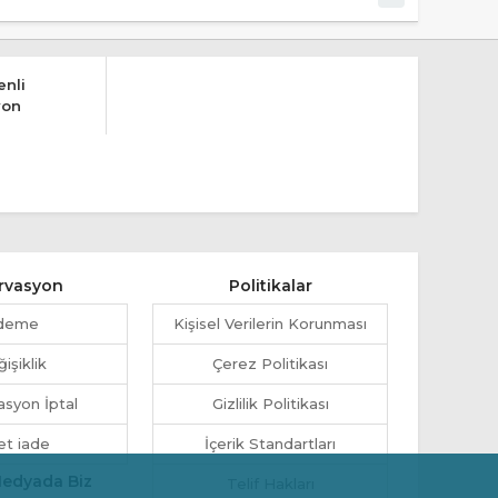
nli
yon
rvasyon
Politikalar
deme
Kişisel Verilerin Korunması
işiklik
Çerez Politikası
syon İptal
Gizlilik Politikası
et iade
İçerik Standartları
Medyada Biz
Telif Hakları