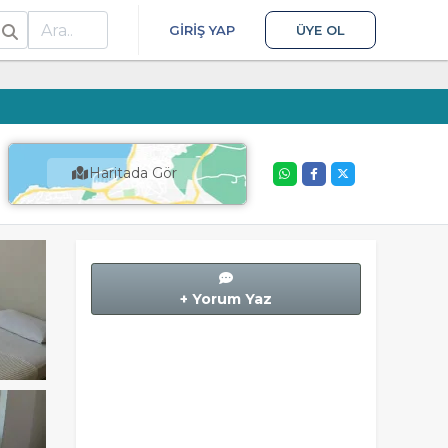
ra
GIRIŞ YAP
ÜYE OL
Haritada Gör
+ Yorum Yaz