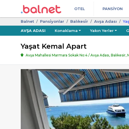
OTEL
PANSIYON
Balnet
Pansi̇yonlar
Balıkesi̇r
Avşa Adası
Ya
AVŞA ADASI
Konaklama
Yakın Yerler
G
Yaşat Kemal Apart
Avşa Mahallesi Marmara Sokak No:4 / Avşa Adası, Balıkesir,