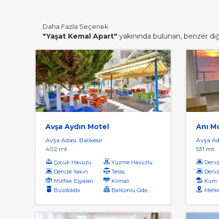
Daha Fazla Seçenek
"Yaşat Kemal Apart"
yakınında bulunan, benzer diğer
Avşa Aydın Motel
Anı M
Avşa Adası, Balıkesir
Avşa Ada
402 mt
531 mt
Çocuk Havuzu
Yüzme Havuzlu
Denize
Denize Yakın
Teras
Deniz
Mutfak Eşyaları
Klimalı
Kum 
Buzdolabı
Balkonlu Odalar
Merk