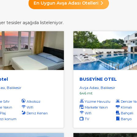
En Uygun Avşa Adası Otelleri
 tesisler aşağıda listeleniyor.
otel
BUSEYİNE OTEL
sı, Balıkesir
Avşa Adası, Balıkesir
646 mt
 Sıfır
Alkolsüz
Yüzme Havuzlu
Denize Ya
e Yakın
Wifi
Markete Yakın
Klimalı
Plaj
Deniz Kenarı
Wifi
Bahçeli
ezi konum
TV
Banyo