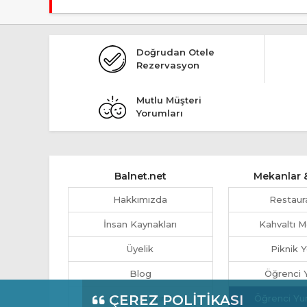
Tesis Pansiyon statüsündedir.
Doğrudan Otele
Rezervasyon
Mutlu Müşteri
Yorumları
Balnet.net
Mekanlar &
Hakkımızda
Restaur
İnsan Kaynakları
Kahvaltı M
Üyelik
Piknik Y
Blog
Öğrenci Y
ÇEREZ POLİTİKASI
Otel Yönetimi
Öğrenci Yu