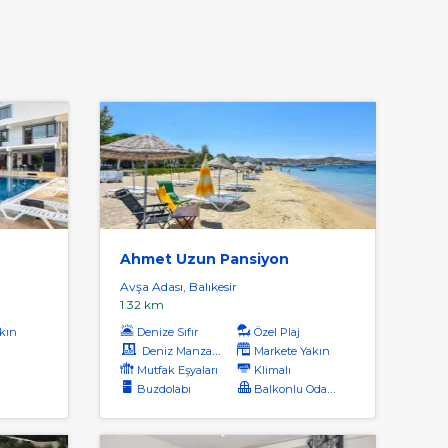
Ahmet Uzun Pansiyon
Avşa Adası, Balıkesir
1.32 km
kın
Denize Sıfır
Özel Plaj
Deniz Manzaralı
Markete Yakın
Mutfak Eşyaları
Klimalı
Buzdolabı
Balkonlu Odalar