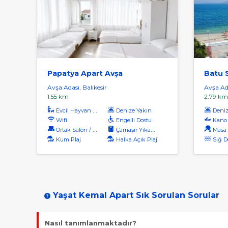
Papatya Apart Avşa
Batu S
Avşa Adası, Balıkesir
Avşa Ada
1.55 km
2.79 km
Evcil Hayvan Kabul
Denize Yakın
Denize
Wifi
Engelli Dostu
Kano
Ortak Salon / Tv Alanı
Çamaşır Yıkama
Masa 
Kum Plaj
Halka Açık Plaj
Sığ D
Yaşat Kemal Apart Sık Sorulan Sorular
Nasıl tanımlanmaktadır?