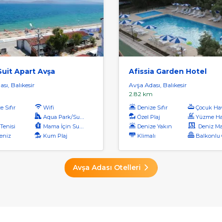
uit Apart Avşa
Afissia Garden Hotel
sı, Balıkesir
Avşa Adası, Balıkesir
2.82 km
 Sıfır
Wifi
Denize Sıfır
Çocuk Ha
Aqua Park/Su Parkı
Özel Plaj
Yüzme Ha
Tenisi
Mama İçin Su Isıtıcı
Denize Yakın
Deniz Manz
eniz
Kum Plaj
Klimalı
Balkonlu O
Avşa Adası Otelleri