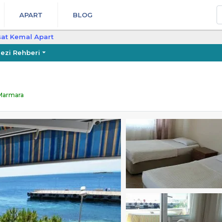
A
APART
BLOG
şat Kemal Apart
ezi Rehberi
 Marmara