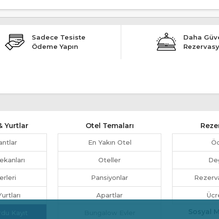
Sadece Tesiste
Daha Güve
Ödeme Yapın
Rezervas
 Yurtlar
Otel Temaları
Reze
antlar
En Yakın Otel
Ö
ekanları
Oteller
Değ
erleri
Pansiyonlar
Rezerva
urtları
Apartlar
Ücr
Sosyal 
rdu Kayıt
Bungalow Evler