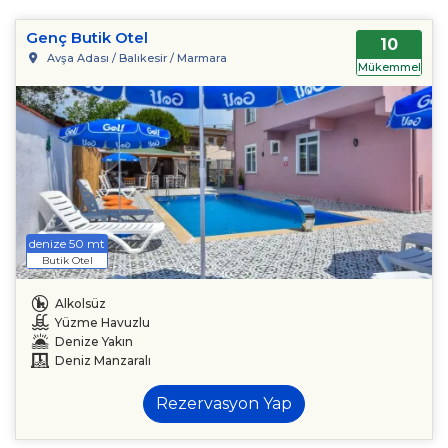
Genç Butik Otel
10
Avşa Adası / Balıkesir / Marmara
Mükemmel
denize 50 mt
Butik Otel
Alkolsüz
Yüzme Havuzlu
Denize Yakın
Deniz Manzaralı
Rezervasyon Yap