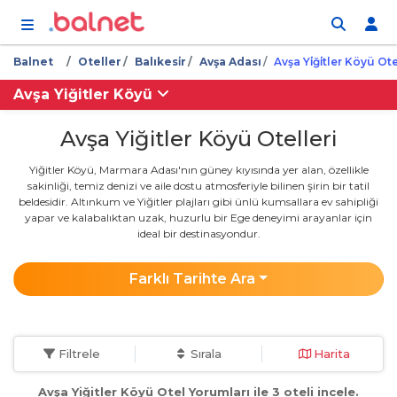
İçeriğe atla
Balnet
Oteller
Balıkesi̇r
Avşa Adası
Avşa Yi̇ği̇tler Köyü Otel
Avşa Yiğitler Köyü
Avşa Yiğitler Köyü Otelleri
Yiğitler Köyü, Marmara Adası'nın güney kıyısında yer alan, özellikle
sakinliği, temiz denizi ve aile dostu atmosferiyle bilinen şirin bir tatil
beldesidir. Altınkum ve Yiğitler plajları gibi ünlü kumsallara ev sahipliği
yapar ve kalabalıktan uzak, huzurlu bir Ege deneyimi arayanlar için
ideal bir destinasyondur.
Farklı Tarihte Ara
Filtrele
Sırala
Harita
Avşa Yiğitler Köyü Otel Yorumları ile 3 oteli incele.