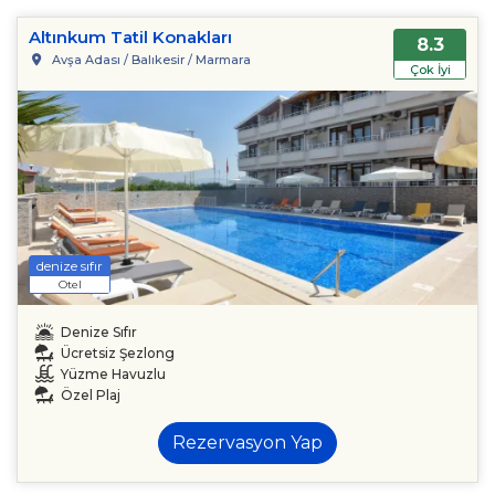
Altınkum Tatil Konakları
8.3
Avşa Adası / Balıkesir / Marmara
Çok İyi
denize sıfır
Otel
Denize Sıfır
Ücretsiz Şezlong
Yüzme Havuzlu
Özel Plaj
Rezervasyon Yap