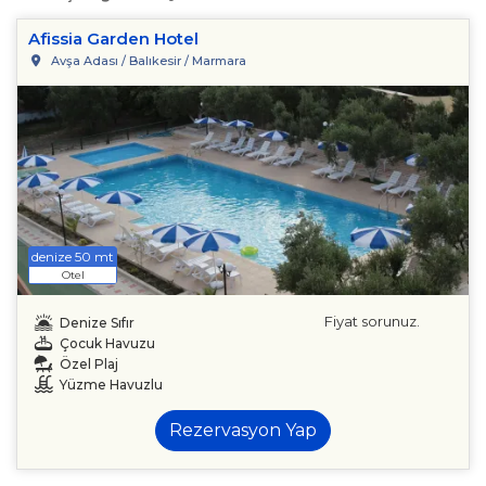
Afissia Garden Hotel
Avşa Adası / Balıkesir / Marmara
denize 50 mt
Otel
Fiyat sorunuz.
Denize Sıfır
Çocuk Havuzu
Özel Plaj
Yüzme Havuzlu
Rezervasyon Yap