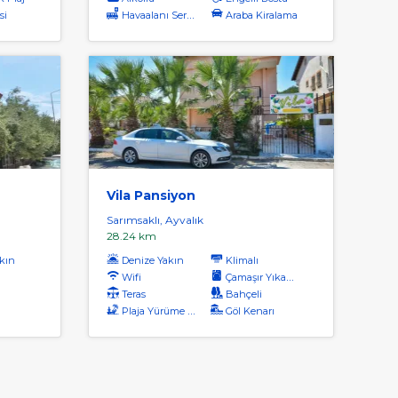
si
Havaalanı Servisi (ücretli)
Araba Kiralama
Vila Pansiyon
Sarımsaklı, Ayvalık
28.24 km
kın
Denize Yakın
Klimalı
Wifi
Çamaşır Yıkama
Teras
Bahçeli
Plaja Yürüme Mesafesi
Göl Kenarı