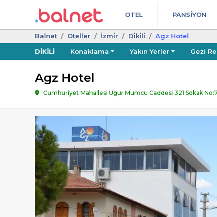
OTEL
PANSIYON
Balnet
Oteller
İzmi̇r
Di̇ki̇li̇
Agz Hotel
DIKILI
Konaklama
Yakın Yerler
Gezi Re
Agz Hotel
Cumhuriyet Mahallesi Uğur Mumcu Caddesi 321 Sokak No:7 / 