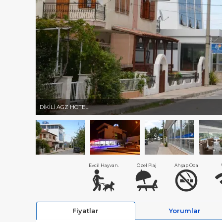
DİKİLİ AGZ HOTEL
Evcil Hayvan.
Özel Plaj
Ahşap Oda
Fiyatlar
Yorumlar