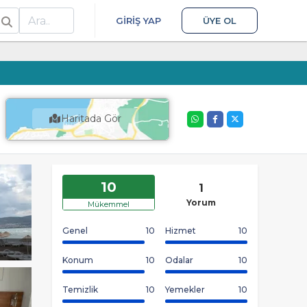
ra
GIRIŞ YAP
ÜYE OL
Haritada Gör
10
1
Yorum
Mükemmel
Genel
10
Hizmet
10
Konum
10
Odalar
10
Temizlik
10
Yemekler
10