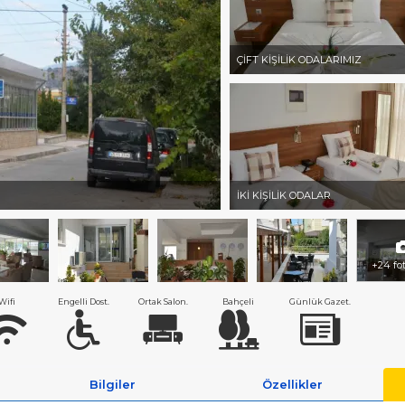
ÇİFT KİŞİLİK ODALARIMIZ
İKİ KİŞİLİK ODALAR
+24 fo
Wifi
Engelli Dost.
Ortak Salon.
Bahçeli
Günlük Gazet.
Bilgiler
Özellikler