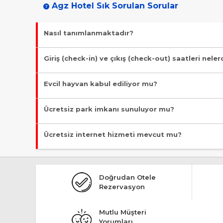
Agz Hotel Sık Sorulan Sorular
Nasıl tanımlanmaktadır?
Tesis Tiny Hause statüsündedir. Öne çıkan özellikleri "Evcil 
Giriş (check-in) ve çıkış (check-out) saatleri neler
Giriş en erken 14:00, çıkış en geç 11:00 saatindedir.
Evcil hayvan kabul ediliyor mu?
Malesef, evcil hayvan kabul edilmiyor!
Ücretsiz park imkanı sunuluyor mu?
Malesef, ücretsiz park imkanı bulunmuyor!
Ücretsiz internet hizmeti mevcut mu?
Malesef, ücretsiz internet hizmeti bulunmuyor!
Doğrudan Otele
Rezervasyon
Mutlu Müşteri
Yorumları