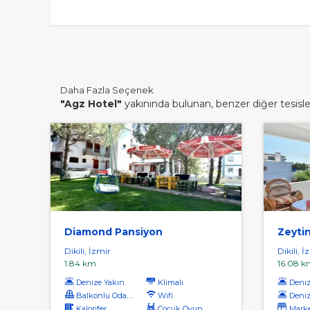
Daha Fazla Seçenek
"Agz Hotel"
yakınında bulunan, benzer diğer tesisler
Diamond Pansiyon
Zeytin
Dikili, İzmir
Dikili, İ
1.84 km
16.08 k
Denize Yakın
Klimalı
Denize
Balkonlu Odalar
Wifi
Deniz
Kalorifer
Çocuk Oyun Alanı
Marke