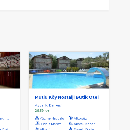
Mutlu Köy Nostalji Butik Otel
Ayvalık, Balıkesir
26.39 km
ı Plaj
Yüzme Havuzlu
Alkolsüz
Deniz Manzaralı
Akarsu Kenarı
k Plaj
Alkollü
Engelli Dostu