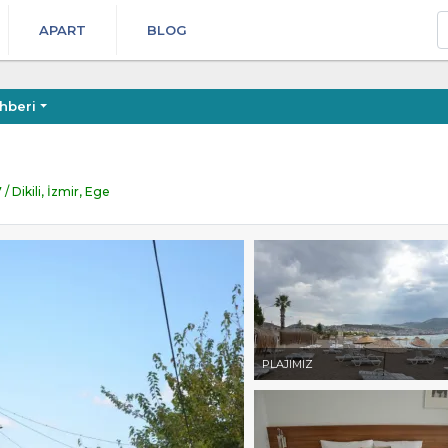
A
APART
BLOG
hberi
Dikili, İzmir, Ege
PLAJIMIZ