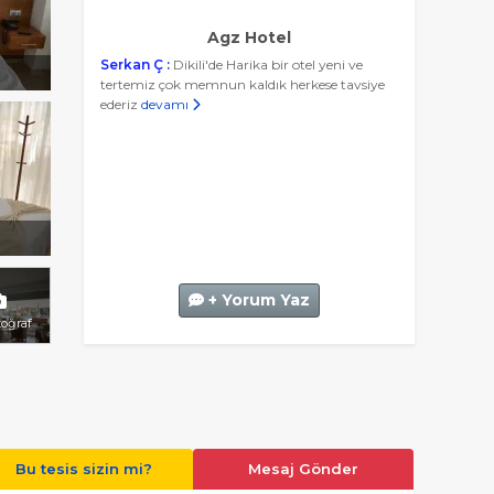
Agz Hotel
Serkan Ç :
Dikili'de Harika bir otel yeni ve
tertemiz çok memnun kaldık herkese tavsiye
ederiz
devamı
+ Yorum Yaz
toğraf
Bu tesis sizin mi?
Mesaj Gönder