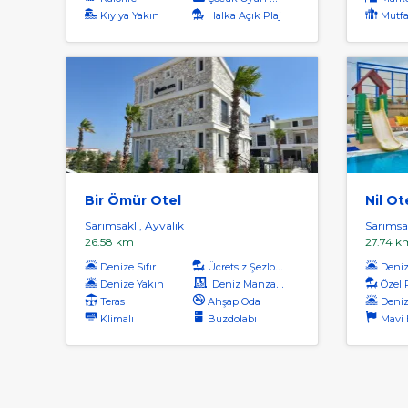
Kıyıya Yakın
Halka Açık Plaj
Mutfa
Bir Ömür Otel
Nil Ot
Sarımsaklı, Ayvalık
Sarımsak
26.58 km
27.74 k
Denize Sıfır
Ücretsiz Şezlong
Denize
Denize Yakın
Deniz Manzaralı
Özel 
Teras
Ahşap Oda
Deniz
Klimalı
Buzdolabı
Mavi Ba