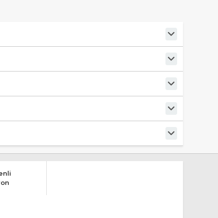
nli
yon