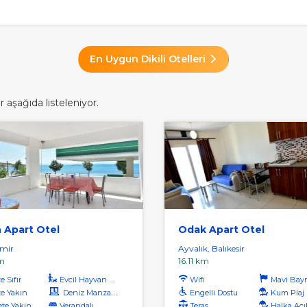
En Uygun Dikili Otelleri
 aşağıda listeleniyor.
 Apart Otel
Odak Apart Otel
zmir
Ayvalık, Balıkesir
m
16.11 km
 Sıfır
Evcil Hayvan Kabul
Wifi
Mavi Bayrakl
e Yakın
Deniz Manzaralı
Engelli Dostu
Kum Plaj
te Yakın
Verandalı
Teras
Halka Açı