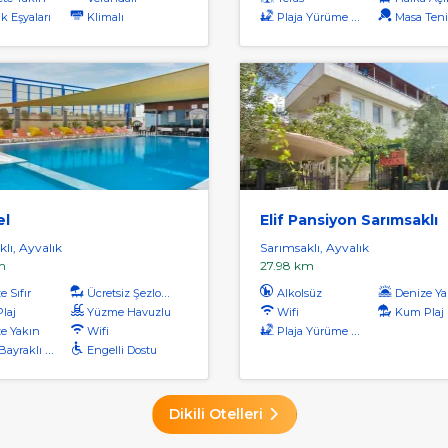
k Eşyaları
Klimalı
Plaja Yürüme Mesafesi
Masa Teni
el
Elif Pansiyon Sarımsaklı
lı, Ayvalık
Sarımsaklı, Ayvalık
m
27.98 km
 Sıfır
Ücretsiz Şezlong
Alkolsüz
Denize Ya
Plaj
Yüzme Havuzlu
Wifi
Kum Plaj
e Yakın
Wifi
Plaja Yürüme Mesafesi
yraklı Plaj
Engelli Dostu
Dikili Otelleri