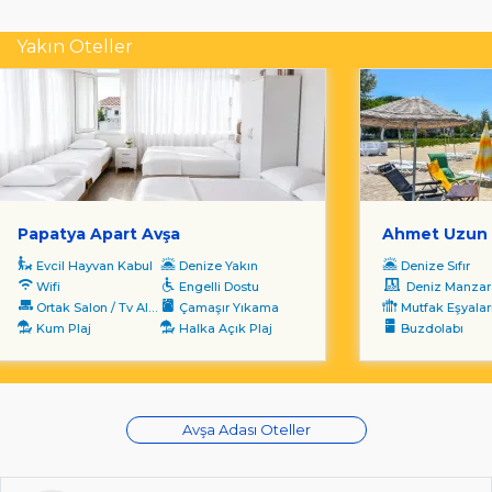
Yakın Oteller
Papatya Apart Avşa
Ahmet Uzun 
Evcil Hayvan Kabul
Denize Yakın
Denize Sıfır
Wifi
Engelli Dostu
Deniz Manzara
Ortak Salon / Tv Alanı
Çamaşır Yıkama
Mutfak Eşyalar
Kum Plaj
Halka Açık Plaj
Buzdolabı
Avşa Adası Oteller