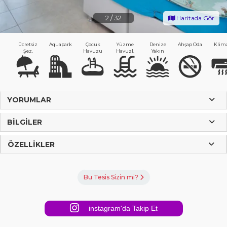
2
/
32
Haritada Gör
Ücretsiz
Aquapark
Çocuk
Yüzme
Denize
Ahşap Oda
Klima
Şez.
Havuzu
Havuzl.
Yakın
YORUMLAR
BILGILER
ÖZELLIKLER
Bu Tesis Sizin mi?
instagram'da Takip Et