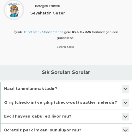
Kategori Editörü
Seyahattin Gezer
İçerik
Balnet İçerik Standartlarına
göre
09.08.2026
tarihinde yeniden
güncellendi.
Esram Motel
Sık Sorulan Sorular
Nasıl tanımlanmaktadır?
Tesis Otel statüsündedir. Öne çıkan özellikleri "Ücretsiz Şezlong,
Giriş (check-in) ve çıkış (check-out) saatleri nelerdir?
Aquapark, Çocuk Havuzu, Yüzme Havuzlu, Denize Yakın" şeklindedir.
Giriş en erken 12:00, çıkış en geç 11:00 saatindedir.
Evcil hayvan kabul ediliyor mu?
Evet, evcil hayvan kabul ediliyor.
Ücretsiz park imkanı sunuluyor mu?