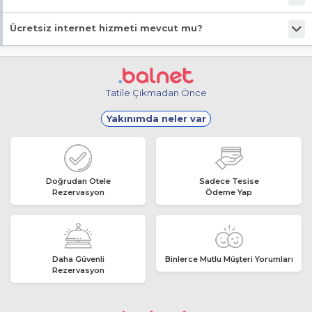
Evet, ücretsiz park imkanı mevcut.
Ücretsiz internet hizmeti mevcut mu?
Evet, ücretsiz internet hizmeti sunuluyor.
Tatile Çıkmadan Önce
Yakınımda neler var
Doğrudan Otele
Sadece Tesise
Rezervasyon
Ödeme Yap
Daha Güvenli
Binlerce Mutlu Müşteri Yorumları
Rezervasyon