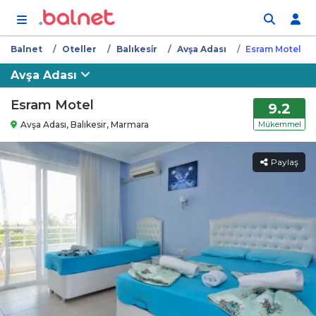
İçeriğe atla
Balnet
Oteller
Balıkesi̇r
Avşa Adası
Esram Motel
Avşa Adası
Esram Motel
9.2
Avşa Adası, Balıkesir, Marmara
Mükemmel
Paylaş