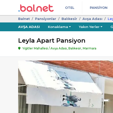
OTEL
PANSIYON
Balnet
Pansi̇yonlar
Balıkesi̇r
Avşa Adası
Le
AVŞA ADASI
Konaklama
Yakın Yerler
G
Leyla Apart Pansiyon
Yiğitler Mahallesi / Avşa Adası, Balıkesir, Marmara