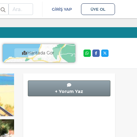
ra
GIRIŞ YAP
ÜYE OL
Haritada Gör
+ Yorum Yaz