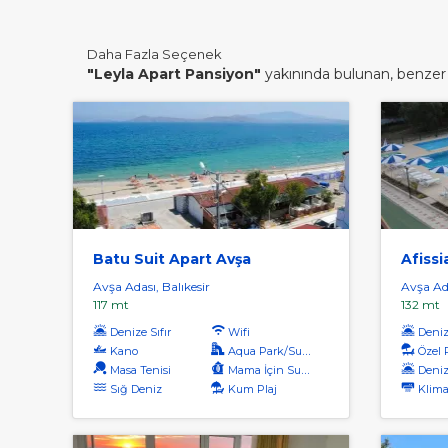
Daha Fazla Seçenek
"Leyla Apart Pansiyon"
yakınında bulunan, benzer d
Batu Suit Apart Avşa
Afissi
Avşa Adası, Balıkesir
Avşa Ada
117 mt
132 mt
Denize Sıfır
Wifi
Denize
Kano
Aqua Park/Su Parkı
Özel 
Masa Tenisi
Mama İçin Su Isıtıcı
Deniz
Sığ Deniz
Kum Plaj
Klima