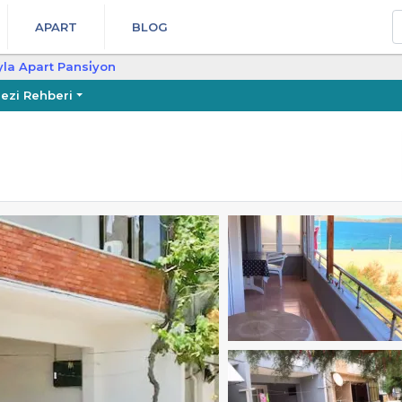
A
APART
BLOG
yla Apart Pansi̇yon
ezi Rehberi