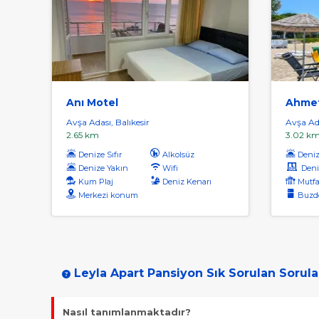
Anı Motel
Ahmet
Avşa Adası, Balıkesir
Avşa Ada
2.65 km
3.02 k
Denize Sıfır
Alkolsüz
Denize
Denize Yakın
Wifi
Deniz
Kum Plaj
Deniz Kenarı
Mutfa
Merkezi konum
Buzdo
Leyla Apart Pansiyon Sık Sorulan Sorula
Nasıl tanımlanmaktadır?