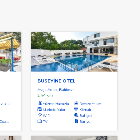
BUSEYİNE OTEL
Avşa Adası, Balıkesir
2.44 km
vuzlu
Yüzme Havuzlu
Denize Yakın
Markete Yakın
Klimalı
Wifi
Bahçeli
dalar
TV
Banyo