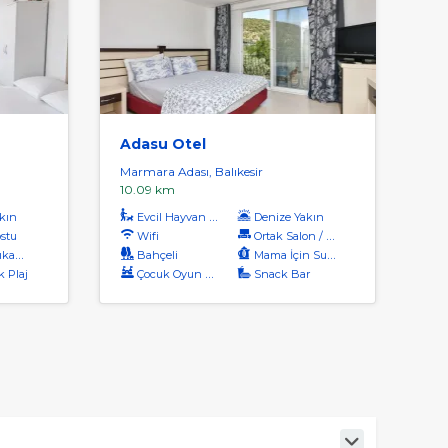
Adasu Otel
Marmara Adası, Balıkesir
10.09 km
kın
Evcil Hayvan Kabul
Denize Yakın
ostu
Wifi
Ortak Salon / Tv Alanı
kama
Bahçeli
Mama İçin Su Isıtıcı
k Plaj
Çocuk Oyun Alanı
Snack Bar