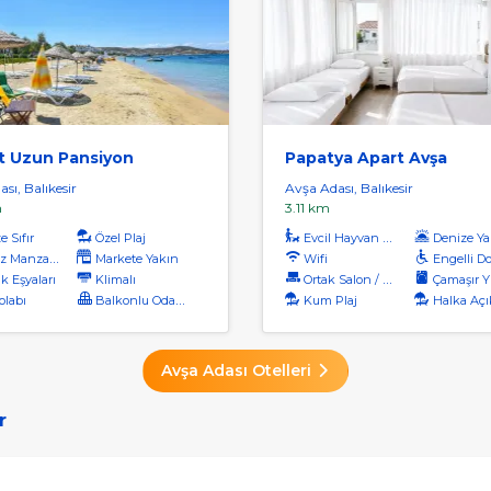
 Uzun Pansiyon
Papatya Apart Avşa
sı, Balıkesir
Avşa Adası, Balıkesir
m
3.11 km
 Sıfır
Özel Plaj
Evcil Hayvan Kabul
Denize Ya
 Manzaralı
Markete Yakın
Wifi
Engelli D
k Eşyaları
Klimalı
Ortak Salon / Tv Alanı
Çamaşır Yı
labı
Balkonlu Odalar
Kum Plaj
Halka Açı
Avşa Adası Otelleri
r