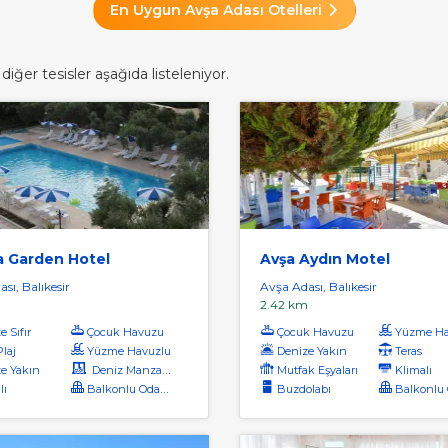
En Uygun Avşa Adası Otelleri
iğer tesisler aşağıda listeleniyor.
a Garden Hotel
Avşa Aydın Motel
sı, Balıkesir
Avşa Adası, Balıkesir
2.42 km
 Sıfır
Çocuk Havuzu
Çocuk Havuzu
Yüzme Ha
Plaj
Yüzme Havuzlu
Denize Yakın
Teras
e Yakın
Deniz Manzaralı
Mutfak Eşyaları
Klimalı
lı
Balkonlu Odalar
Buzdolabı
Balkonlu O