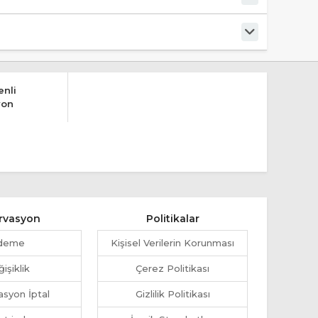
nli
yon
rvasyon
Politikalar
deme
Kişisel Verilerin Korunması
işiklik
Çerez Politikası
syon İptal
Gizlilik Politikası