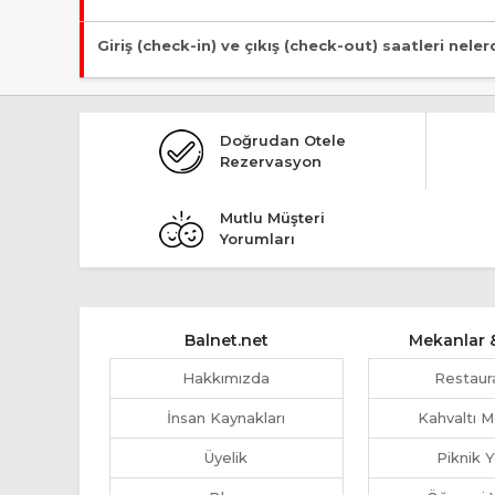
Tesis Pansiyon statüsündedir.
Giriş (check-in) ve çıkış (check-out) saatleri neler
Giriş en erken 14:00, çıkış en geç 12:00 saatindedir.
Doğrudan Otele
Rezervasyon
Mutlu Müşteri
Yorumları
Balnet.net
Mekanlar &
Hakkımızda
Restaur
İnsan Kaynakları
Kahvaltı M
Üyelik
Piknik Y