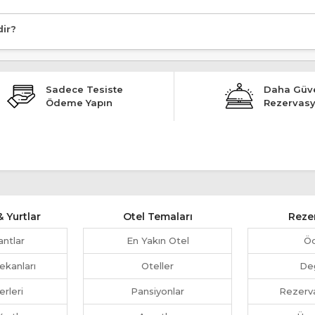
dir?
Sadece Tesiste
Daha Güve
Ödeme Yapın
Rezervas
 Yurtlar
Otel Temaları
Reze
antlar
En Yakın Otel
Ö
ekanları
Oteller
Değ
erleri
Pansiyonlar
Rezerva