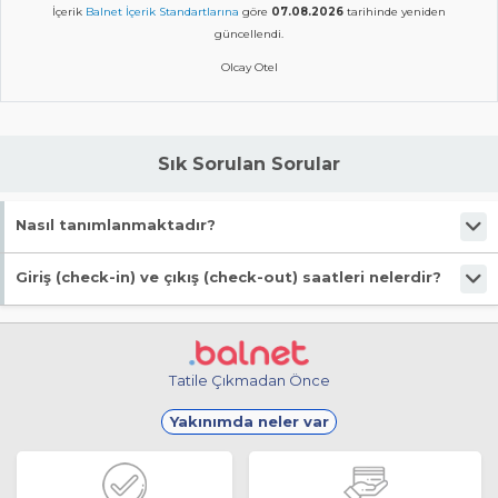
İçerik
Balnet İçerik Standartlarına
göre
07.08.2026
tarihinde yeniden
güncellendi.
Olcay Otel
Sık Sorulan Sorular
Nasıl tanımlanmaktadır?
Tesis Otel statüsündedir.
Giriş (check-in) ve çıkış (check-out) saatleri nelerdir?
Giriş en erken 13:00, çıkış en geç 11:00 saatindedir.
Tatile Çıkmadan Önce
Yakınımda neler var