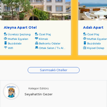
Aleyna Apart Otel
Adalı Apart
Ücretsiz Şezlong
Özel Plaj
Özel Plaj
Mutfak Eşyaları
Klimalı
Mutfak Eşyalar
Buzdolabı
Balkonlu Odalar
Buzdolabı
Wifi
Ortak Salon / Tv Alanı
Kişisel Dolap
Sarımsaklı Oteller
Kategori Editörü
Seyahattin Gezer