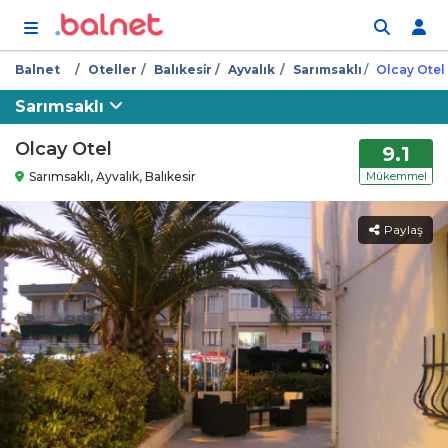
İçeriğe atla
Balnet
Oteller
Balıkesi̇r
Ayvalık
Sarımsaklı
Olcay Otel
Sarımsaklı
Olcay Otel
9.1
Sarımsaklı, Ayvalık, Balıkesir
Mükemmel
Paylaş