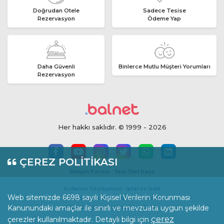
Doğrudan Otele
Sadece Tesise
Rezervasyon
Ödeme Yap
Daha Güvenli
Binlerce Mutlu Müşteri Yorumları
Rezervasyon
Her hakkı saklıdır. © 1999 - 2026
ÇEREZ POLİTİKASI
İletişim Formu
Yeni Otel Kayıt
Kullanıcı Sözleşmesi
İptal ve İade
Web sitemizde 6698 sayılı Kişisel Verilerin Korunması
İçerik Standartları
Yorum Politikası
Kanunundaki amaçlar ile sınırlı ve mevzuata uygun şekilde
KVKK Politikası
Çerezler
Gizlilik
çerez
çerezler kullanılmaktadır. Detaylı bilgi için