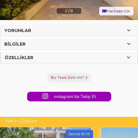
2
/
8
Haritada Gör
YORUMLAR
BILGILER
ÖZELLIKLER
Bu Tesis Sizin mi?
instagram'da Takip Et
Yakın Oteller
Denize 50 Mt