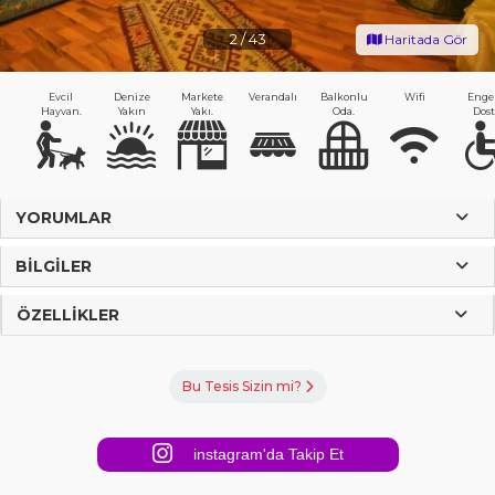
2
/
43
Haritada Gör
Evcil
Denize
Markete
Verandalı
Balkonlu
Wifi
Engel
Hayvan.
Yakın
Yakı.
Oda.
Dost
YORUMLAR
BILGILER
ÖZELLIKLER
Bu Tesis Sizin mi?
instagram'da Takip Et