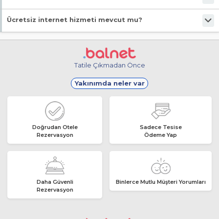
Evet, ücretsiz park imkanı mevcut.
Ücretsiz internet hizmeti mevcut mu?
Evet, ücretsiz internet hizmeti sunuluyor.
Tatile Çıkmadan Önce
Yakınımda neler var
Doğrudan Otele
Sadece Tesise
Rezervasyon
Ödeme Yap
Daha Güvenli
Binlerce Mutlu Müşteri Yorumları
Rezervasyon