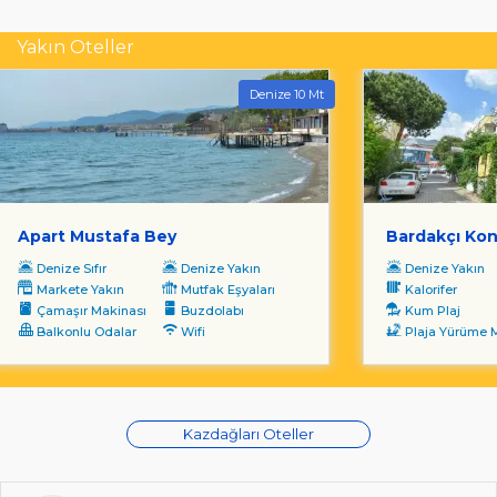
Yakın Oteller
Denize 10 Mt
Apart Mustafa Bey
Bardakçı Kon
Denize Sıfır
Denize Yakın
Denize Yakın
Markete Yakın
Mutfak Eşyaları
Kalorifer
Çamaşır Makinası
Buzdolabı
Kum Plaj
Balkonlu Odalar
Wifi
Plaja Yürüme Mesa
Kazdağları Oteller