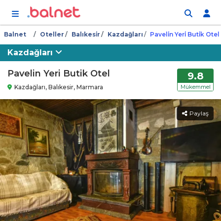
İçeriğe atla
Balnet
Oteller
Balıkesi̇r
Kazdağları
Paveli̇n Yeri̇ Buti̇k Otel
Kazdağları
Pavelin Yeri Butik Otel
9.8
Kazdağları, Balıkesir, Marmara
Mükemmel
Paylaş