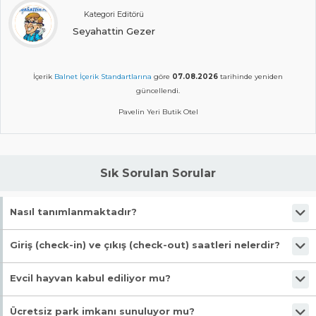
Kategori Editörü
Seyahattin Gezer
İçerik
Balnet İçerik Standartlarına
göre
07.08.2026
tarihinde yeniden
güncellendi.
Pavelin Yeri Butik Otel
Sık Sorulan Sorular
Nasıl tanımlanmaktadır?
Tesis Otel statüsündedir. Öne çıkan özellikleri "Evcil Hayvan Kabul,
Giriş (check-in) ve çıkış (check-out) saatleri nelerdir?
Denize Yakın, Markete Yakın, Verandalı, Balkonlu Odalar" şeklindedir.
Giriş en erken 14:00, çıkış en geç 12:00 saatindedir.
Evcil hayvan kabul ediliyor mu?
Evet, evcil hayvan kabul ediliyor.
Ücretsiz park imkanı sunuluyor mu?