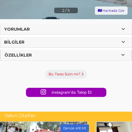
2
/
5
Haritada Gör
YORUMLAR
BILGILER
ÖZELLIKLER
Bu Tesis Sizin mi?
instagram'da Takip Et
Yakın Oteller
Denize 400 Mt