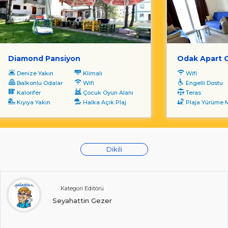
Diamond Pansiyon
Odak Apart 
Denize Yakın
Klimalı
Wifi
Balkonlu Odalar
Wifi
Engelli Dostu
Kalorifer
Çocuk Oyun Alanı
Teras
Kıyıya Yakın
Halka Açık Plaj
Plaja Yürüme Mesa
Dikili
Kategori Editörü
Seyahattin Gezer