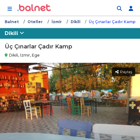
İçeriğe atla
Balnet
Oteller
İzmi̇r
Di̇ki̇li̇
Üç Çınarlar Çadır Kamp
Dikili
Üç Çınarlar Çadır Kamp
Dikili, İzmir, Ege
Paylaş