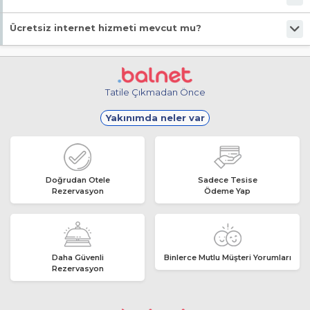
Evet, ücretsiz park imkanı mevcut.
Ücretsiz internet hizmeti mevcut mu?
Evet, ücretsiz internet hizmeti sunuluyor.
Tatile Çıkmadan Önce
Yakınımda neler var
Doğrudan Otele
Sadece Tesise
Rezervasyon
Ödeme Yap
Daha Güvenli
Binlerce Mutlu Müşteri Yorumları
Rezervasyon