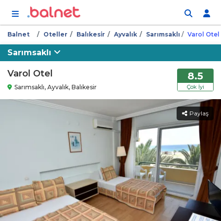
İçeriğe atla
Balnet
Oteller
Balıkesi̇r
Ayvalık
Sarımsaklı
Varol Otel
Sarımsaklı
Varol Otel
8.5
Sarımsaklı, Ayvalık, Balıkesir
Çok İyi
Paylaş