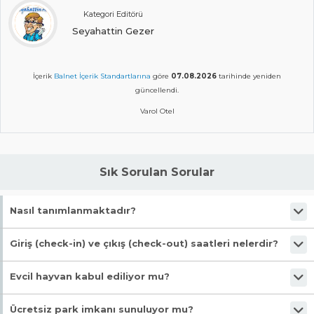
Kategori Editörü
Seyahattin Gezer
İçerik
Balnet İçerik Standartlarına
göre
07.08.2026
tarihinde yeniden
güncellendi.
Varol Otel
Sık Sorulan Sorular
Nasıl tanımlanmaktadır?
Tesis Otel statüsündedir. Öne çıkan özellikleri "Özel Plaj, Wifi,
Giriş (check-in) ve çıkış (check-out) saatleri nelerdir?
Restoran (alakart), Restoran, Oda Servisi" şeklindedir.
Giriş en erken 14:00, çıkış en geç 11:00 saatindedir.
Evcil hayvan kabul ediliyor mu?
Malesef, evcil hayvan kabul edilmiyor!
Ücretsiz park imkanı sunuluyor mu?