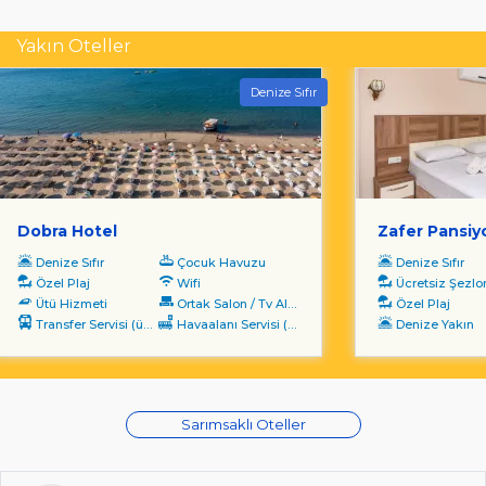
Yakın Oteller
Denize Sıfır
Dobra Hotel
Zafer Pansiy
Denize Sıfır
Çocuk Havuzu
Denize Sıfır
Özel Plaj
Wifi
Ücretsiz Şezl
Ütü Hizmeti
Ortak Salon / Tv Alanı
Özel Plaj
Transfer Servisi (ücretli)
Havaalanı Servisi (ücretli)
Denize Yakın
Sarımsaklı Oteller