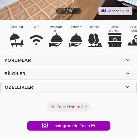
2
/
60
Haritada Gör
Özel Plaj
Wifi
Restoran
Restoran
Bahçeli
Döviz
24 Sa
(al.
Bürosu.
Açık
YORUMLAR
BILGILER
ÖZELLIKLER
Bu Tesis Sizin mi?
instagram'da Takip Et