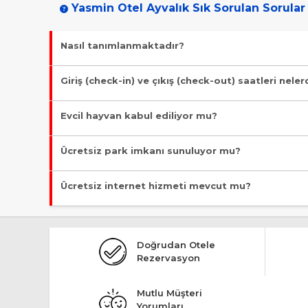
Yasmin Otel Ayvalık Sık Sorulan Sorular
Nasıl tanımlanmaktadır?
Tesis Otel statüsündedir. Öne çıkan özellikleri "Özel Plaj" şe
Giriş (check-in) ve çıkış (check-out) saatleri neler
Giriş en erken 13:00, çıkış en geç 11:00 saatindedir.
Evcil hayvan kabul ediliyor mu?
Malesef, evcil hayvan kabul edilmiyor!
Ücretsiz park imkanı sunuluyor mu?
Evet, ücretsiz park imkanı mevcut.
Ücretsiz internet hizmeti mevcut mu?
Evet, ücretsiz internet hizmeti sunuluyor.
Doğrudan Otele
Rezervasyon
Mutlu Müşteri
Yorumları