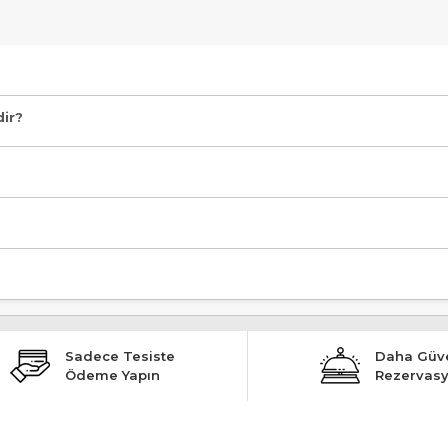
klindedir.
dir?
Sadece Tesiste
Daha Güve
Ödeme Yapın
Rezervas