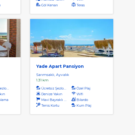
ı
Göl Kenarı
Teras
Yade Apart Pansiyon
Sarımsaklı, Ayvalık
1.31 km
zlong
Ücretsiz Şezlong
Özel Plaj
kın
Denize Yakın
Wifi
alama
Mavi Bayraklı Plaj
Bilardo
Tenis Kortu
Kum Plaj