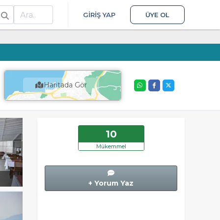
ra
GIRIŞ YAP
ÜYE OL
Haritada Gör
10
Mükemmel
+ Yorum Yaz