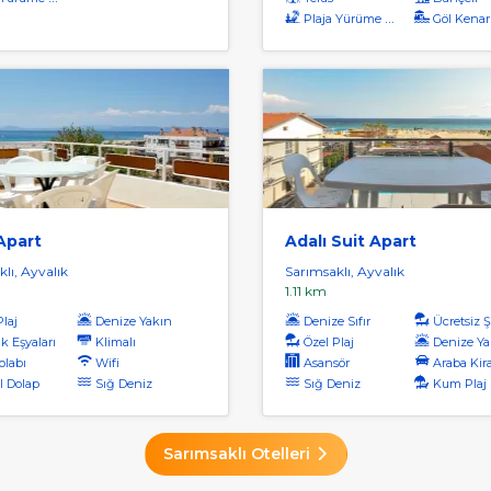
Plaja Yürüme Mesafesi
Göl Kenar
Apart
Adalı Suit Apart
lı, Ayvalık
Sarımsaklı, Ayvalık
1.11 km
Plaj
Denize Yakın
Denize Sıfır
Ücretsiz Şe
k Eşyaları
Klimalı
Özel Plaj
Denize Ya
labı
Wifi
Asansör
Araba Kir
l Dolap
Sığ Deniz
Sığ Deniz
Kum Plaj
Sarımsaklı Otelleri