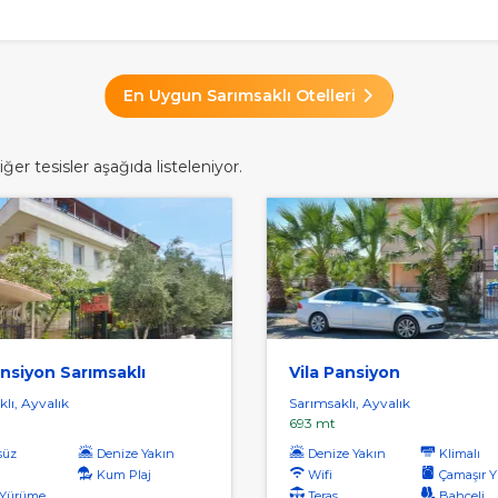
En Uygun Sarımsaklı Otelleri
er tesisler aşağıda listeleniyor.
ansiyon Sarımsaklı
Vila Pansiyon
lı, Ayvalık
Sarımsaklı, Ayvalık
693 mt
süz
Denize Yakın
Denize Yakın
Klimalı
Kum Plaj
Wifi
Çamaşır Yı
rüme Mesafesi
Teras
Bahçeli