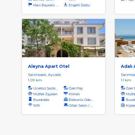
Mavi Bayraklı Plaj
Engelli Dostu
Aleyna Apart Otel
Adalı 
Sarımsaklı, Ayvalık
Sarımsak
1.09 km
1.1 km
Ücretsiz Şezlong
Özel Plaj
Özel 
Mutfak Eşyaları
Klimalı
Mutfa
Buzdolabı
Balkonlu Odalar
Buzdo
Wifi
Ortak Salon / Tv Alanı
Kişise