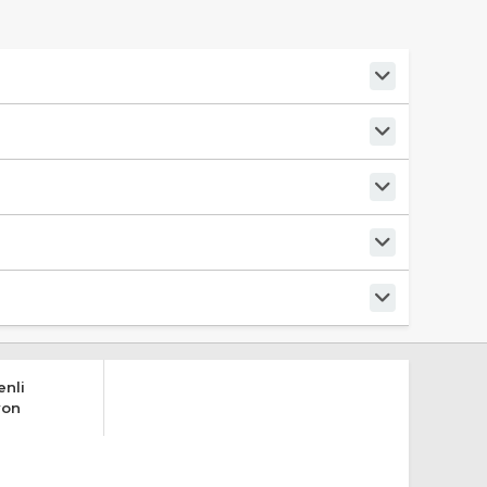
nli
yon