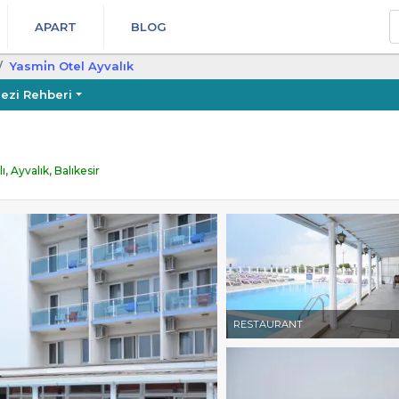
A
APART
BLOG
Yasmi̇n Otel Ayvalık
ezi Rehberi
 Ayvalık, Balıkesir
RESTAURANT