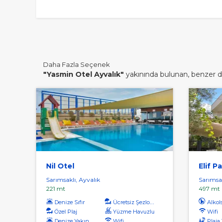
Daha Fazla Seçenek
"Yasmin Otel Ayvalık"
yakınında bulunan, benzer diğ
Nil Otel
Elif P
Sarımsaklı, Ayvalık
Sarımsak
221 mt
497 mt
Denize Sıfır
Ücretsiz Şezlong
Alkol
Özel Plaj
Yüzme Havuzlu
Wifi
Denize Yakın
Wifi
Plaja Yü