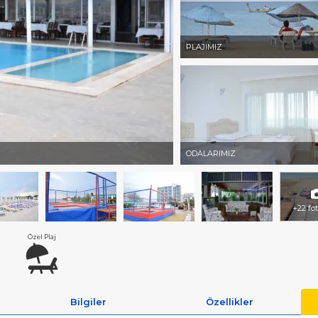
PLAJIMIZ
ODALARIMIZ
+22 fo
Özel Plaj
Bilgiler
Özellikler