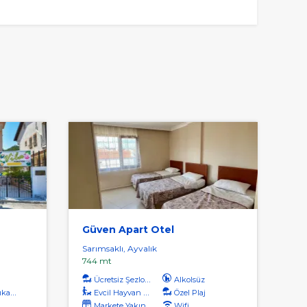
Güven Apart Otel
Sarımsaklı, Ayvalık
744 mt
Ücretsiz Şezlong
Alkolsüz
kama
Evcil Hayvan Kabul
Özel Plaj
Markete Yakın
Wifi