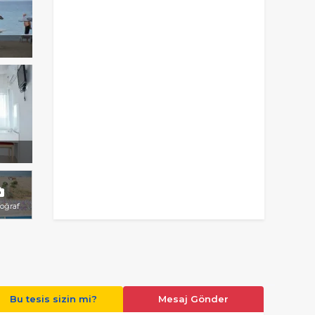
toğraf
Bu tesis sizin mi?
Mesaj Gönder