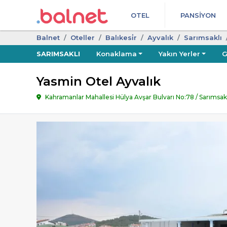
OTEL
PANSIYON
Balnet
Oteller
Balıkesi̇r
Ayvalık
Sarımsaklı
SARIMSAKLI
Konaklama
Yakın Yerler
G
Yasmin Otel Ayvalık
Kahramanlar Mahallesi Hülya Avşar Bulvarı No:78 / Sarımsaklı,