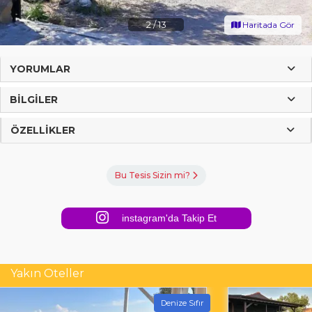
2
/
13
Haritada Gör
YORUMLAR
BILGILER
ÖZELLIKLER
Bu Tesis Sizin mi?
instagram'da Takip Et
Yakın Oteller
Denize Sıfır