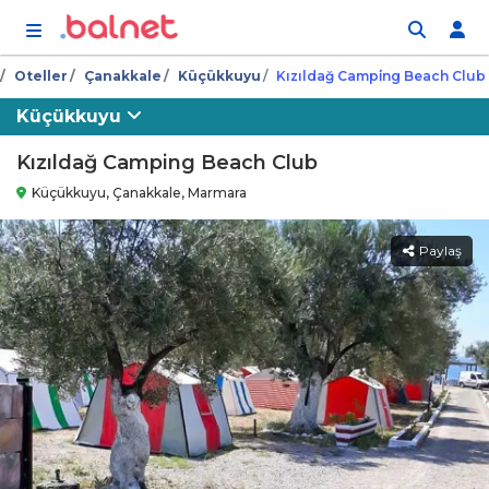
İçeriğe atla
Oteller
Çanakkale
Küçükkuyu
Kızıldağ Campi̇ng Beach Club
Küçükkuyu
Kızıldağ Camping Beach Club
Küçükkuyu, Çanakkale, Marmara
Paylaş