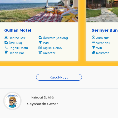
Gülhan Motel
Serinyer Bu
Denize Sıfır
Ücretsiz Şezlong
Alkolsüz
Özel Plaj
Wifi
Verandalı
Engelli Dostu
Kişisel Dolap
Wifi
Beach Bar
Kalorifer
Restoran
Küçükkuyu
Kategori Editörü
Seyahattin Gezer