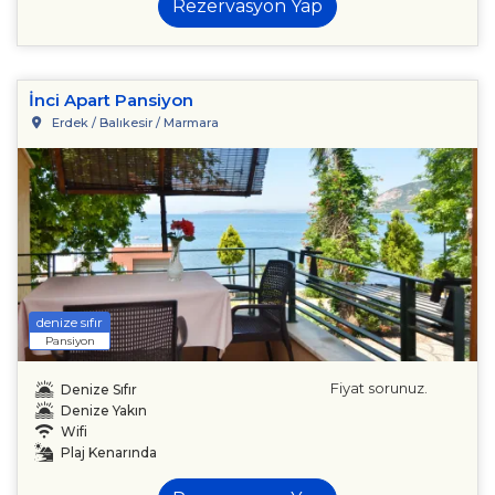
Rezervasyon Yap
İnci Apart Pansiyon
Erdek / Balıkesir / Marmara
denize sıfır
Pansiyon
Fiyat sorunuz.
Denize Sıfır
Denize Yakın
Wifi
Plaj Kenarında