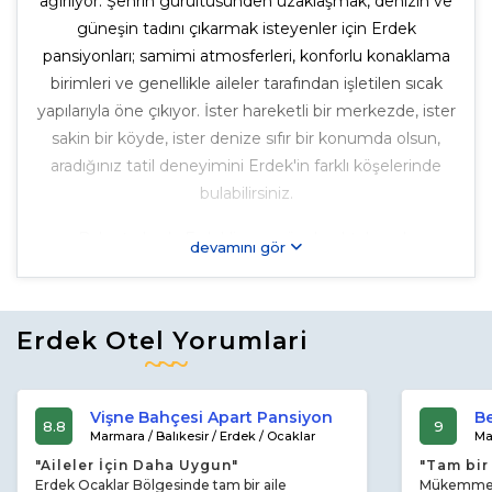
ağırlıyor. Şehrin gürültüsünden uzaklaşmak, denizin ve
güneşin tadını çıkarmak isteyenler için Erdek
pansiyonları; samimi atmosferleri, konforlu konaklama
birimleri ve genellikle aileler tarafından işletilen sıcak
yapılarıyla öne çıkıyor. İster hareketli bir merkezde, ister
sakin bir köyde, ister denize sıfır bir konumda olsun,
aradığınız tatil deneyimini Erdek'in farklı köşelerinde
bulabilirsiniz.
Balnet olarak, Erdek'in en güzel noktalarında
devamını gör
konumlanmış onlarca pansiyon ve apart oteli sizler için
bir araya getirdik. Sayfamızdaki filtreleme seçeneklerini
kullanarak aradığınız özelliklere sahip tesisi kolayca
Erdek Otel Yorumlari
bulabilir, fotoğraflarını inceleyebilir, kullanıcı yorumlarını
okuyabilir ve
tesisi doğrudan arayarak
yerinizi
güvenle ayırtabilirsiniz. Erdek tatilinizi planlarken,
Vişne Bahçesi Apart Pansiyon
B
8.8
9
konaklama ihtiyacınız için en doğru ve güvenilir adres
Marmara / Balıkesir / Erdek / Ocaklar
Ma
burası.
"Aileler İçin Daha Uygun"
"Tam bir 
Erdek Ocaklar Bölgesinde tam bir aile
Mükemmel b