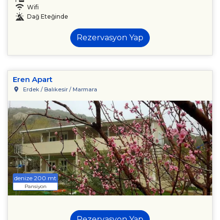
Wifi
Dağ Eteğinde
Rezervasyon Yap
Eren Apart
Erdek / Balıkesir / Marmara
denize 200 mt
Pansiyon
Rezervasyon Yap