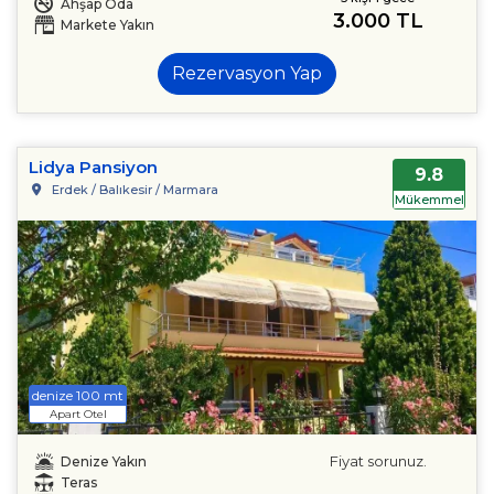
Ahşap Oda
3.000 TL
Markete Yakın
Rezervasyon Yap
Lidya Pansiyon
9.8
Erdek / Balıkesir / Marmara
Mükemmel
denize 100 mt
Apart Otel
Fiyat sorunuz.
Denize Yakın
Teras