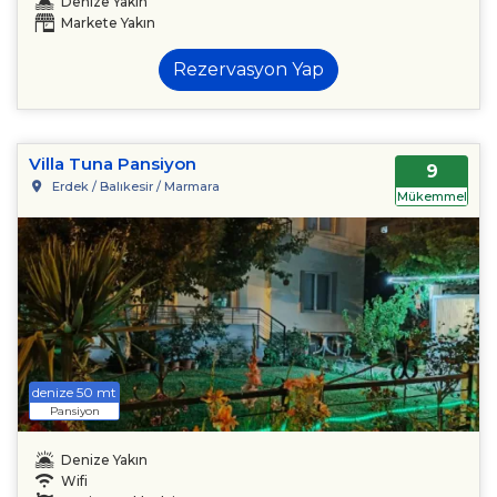
Denize Yakın
Markete Yakın
Rezervasyon Yap
Villa Tuna Pansiyon
9
Erdek / Balıkesir / Marmara
Mükemmel
denize 50 mt
Pansiyon
Denize Yakın
Wifi