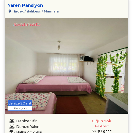
Yaren Pansiyon
Erdek / Balıkesir / Marmara
denize 20 mt
Pansiyon
Öğün Yok
Denize Sıfır
1+1 Apart
Denize Yakın
3 kişi 1 gece
Halka Açık Plaj