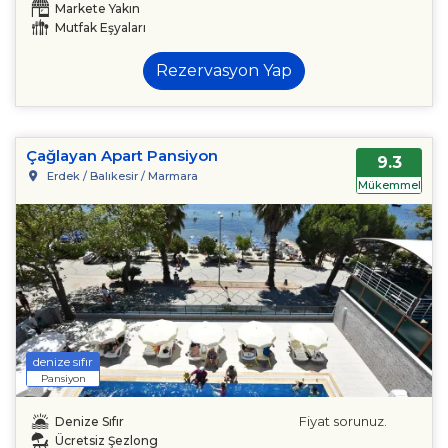
Markete Yakın
Mutfak Eşyaları
Rezervasyon Yap
Çağlayan Apart Pansiyon
9.3
Erdek / Balıkesir / Marmara
Mükemmel
denize sıfır
Pansiyon
Fiyat sorunuz.
Denize Sıfır
Ücretsiz Şezlong