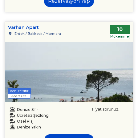
Rezervasyon Yap
Varhan Apart
10
Erdek / Balıkesir / Marmara
Mükemmel
denize sıfır
Apart Otel
Fiyat sorunuz.
Denize Sıfır
Ücretsiz Şezlong
Özel Plaj
Denize Yakın