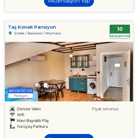
Rezervasyon Yap
Taş Konak Pansiyon
10
Erdek / Balıkesir / Marmara
Mükemmel
denize 50 mt
Pansiyon
Fiyat sorunuz.
Denize Yakın
Wifi
Mavi Bayraklı Plaj
Yürüyüş Parkuru