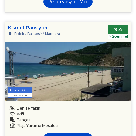
Rezervasyon Yap
Kısmet Pansiyon
9.4
Erdek / Balıkesir / Marmara
Mükemmel
denize 10 mt
Pansiyon
Denize Yakın
Wifi
Bahçeli
Plaja Yürüme Mesafesi