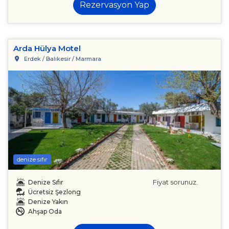
Rezervasyon Yap
Arda Hülya Motel
Erdek / Balıkesir / Marmara
denize sıfır
Fiyat sorunuz.
Denize Sıfır
Ücretsiz Şezlong
Denize Yakın
Ahşap Oda