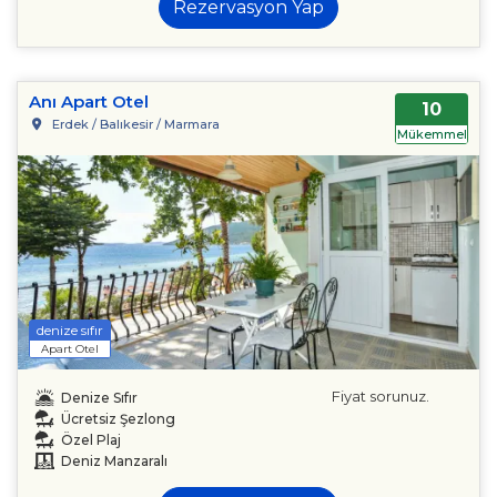
Rezervasyon Yap
Anı Apart Otel
10
Erdek / Balıkesir / Marmara
Mükemmel
denize sıfır
Apart Otel
Fiyat sorunuz.
Denize Sıfır
Ücretsiz Şezlong
Özel Plaj
Deniz Manzaralı