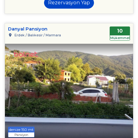
Rezervasyon Yap
Danyal Pansiyon
10
Erdek / Balıkesir / Marmara
Mükemmel
denize 150 mt
Pansiyon