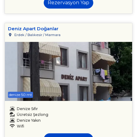
Rezervasyon Yap
Deniz Apart Doğanlar
Erdek / Balıkesir / Marmara
denize 50 mt
Denize Sıfır
Ücretsiz Şezlong
Denize Yakın
Wifi