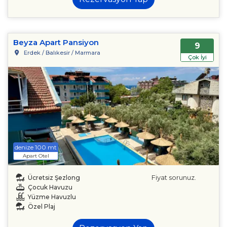
Beyza Apart Pansiyon
9
Erdek / Balıkesir / Marmara
Çok İyi
denize 100 mt
Apart Otel
Fiyat sorunuz.
Ücretsiz Şezlong
Çocuk Havuzu
Yüzme Havuzlu
Özel Plaj