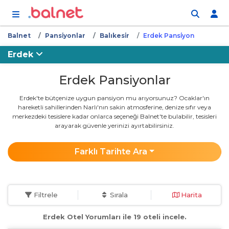
İçeriğe atla
Balnet
Pansi̇yonlar
Balıkesi̇r
Erdek Pansi̇yon
Erdek
Erdek Pansiyonlar
Erdek'te bütçenize uygun pansiyon mu arıyorsunuz? Ocaklar'ın
hareketli sahillerinden Narlı'nın sakin atmosferine, denize sıfır veya
merkezdeki tesislere kadar onlarca seçeneği Balnet'te bulabilir, tesisleri
arayarak güvenle yerinizi ayırtabilirsiniz.
Farklı Tarihte Ara
Filtrele
Sırala
Harita
Erdek Otel Yorumları ile 19 oteli incele.