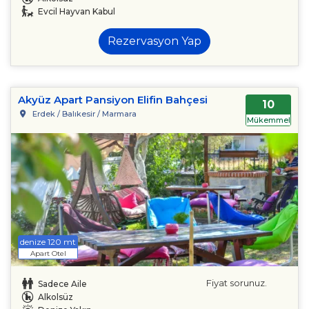
Evcil Hayvan Kabul
Rezervasyon Yap
Akyüz Apart Pansiyon Elifin Bahçesi
10
Erdek / Balıkesir / Marmara
Mükemmel
denize 120 mt
Apart Otel
Fiyat sorunuz.
Sadece Aile
Alkolsüz