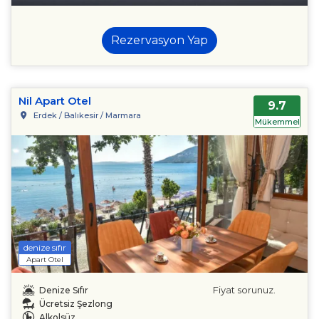
Rezervasyon Yap
Nil Apart Otel
9.7
Erdek / Balıkesir / Marmara
Mükemmel
denize sıfır
Apart Otel
Fiyat sorunuz.
Denize Sıfır
Ücretsiz Şezlong
Alkolsüz