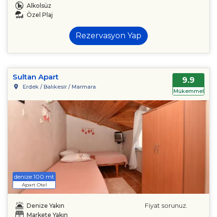
Alkolsüz
Özel Plaj
Rezervasyon Yap
Sultan Apart
9.9
Erdek / Balıkesir / Marmara
Mükemmel
denize 100 mt
Apart Otel
Fiyat sorunuz.
Denize Yakın
Markete Yakın