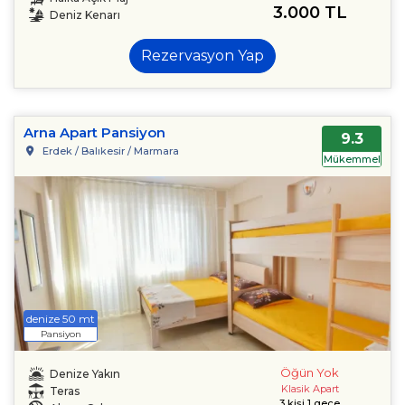
3.000 TL
Deniz Kenarı
Rezervasyon Yap
Arna Apart Pansiyon
9.3
Erdek / Balıkesir / Marmara
Mükemmel
denize 50 mt
Pansiyon
Öğün Yok
Denize Yakın
Klasik Apart
Teras
3 kişi 1 gece