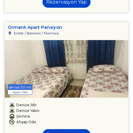
Rezervasyon Yap
Ormanlı Apart Pansiyon
Erdek / Balıkesir / Marmara
denize 30 mt
Apart Otel
Denize Sıfır
Denize Yakın
Şömine
Ahşap Oda